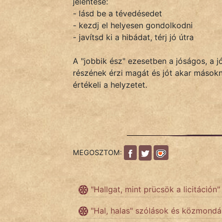
jelentése:
- lásd be a tévedésedet
- kezdj el helyesen gondolkodni
IRODALOM
- javítsd ki a hibádat, térj jó útra
SZÓLÁS
A "jobbik ész" ezesetben a jóságos, a 
És
részének érzi magát és jót akar másokn
KÖZMONDÁS
értékeli a helyzetet.
PSZICHO
ZENE
FILM
MEGOSZTOM:
ÉLETMÓD
"Hallgat, mint prücsök a licitáción"
MAGYARSÁG
És
"Hal, halas" szólások és közmond
TÖRTÉNELEM