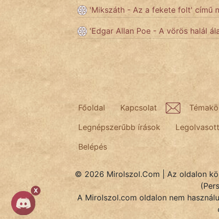
'Mikszáth - Az a fekete folt' című 
Népszerű szerzőink:
'Edgar Allan Poe - A vörös halál ál
cinege
fantom
Hunor
Főoldal
Kapcsolat
Témakö
Jób Gedeon
Legnépszerűbb írások
Legolvasot
Láron Ádám
Belépés
mikkamakka
© 2026 Mirolszol.Com | Az oldalon közö
(Per
vörös ördög
X
A Mirolszol.com oldalon nem használun
nagyöreg