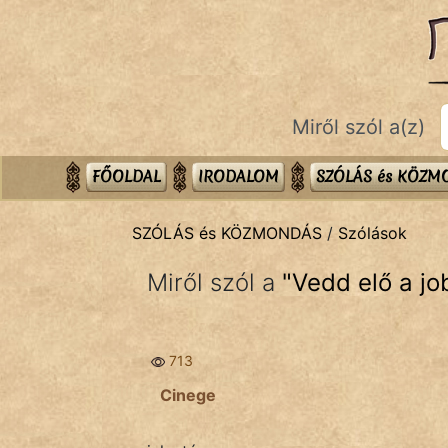
SZÓLÁS ÉS KÖZMONDÁS
témák:
Bibliai
Miről szól a(z)
Kifejezések
Közmondások
FŐOLDAL
IRODALOM
SZÓLÁS és KÖZ
Rímelő
SZÓLÁS és KÖZMONDÁS
/
Szólások
Szállóigék
Miről szól a
"
Vedd elő a jo
Szóláscsoportok
Szólások
713
Tréfás
Cinege