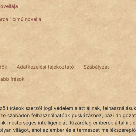
novellája
arca ' című novella
rök
Adatkezelési tájékoztató
Szabályzat
tabb írások
lt írások szerzői jogi védelem alatt állnak, felhasználásu
sze szabadon felhasználhatóak puskázáshoz, házi dolgozat
k mesterséges intelligenciát. Kizárólag emberek által írt
olyan világot, ahol az ember és a természet mellékszereplő