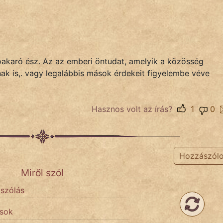
jóakaró ész. Az az emberi öntudat, amelyik a közösség
ak is,. vagy legalábbis mások érdekeit figyelembe véve
Hasznos volt az írás?
1
0
Hozzászól
Miről szól
 szólás
ások