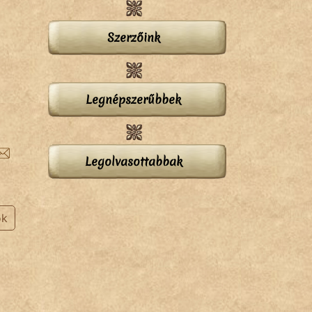
Szerzőink
Legnépszerűbbek
Legolvasottabbak
ok