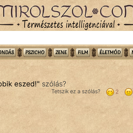
MONDÁS
PSZICHO
ZENE
FILM
ÉLETMÓD
bbik eszed!
"
szólás?
Tetszik ez a szólás?
2