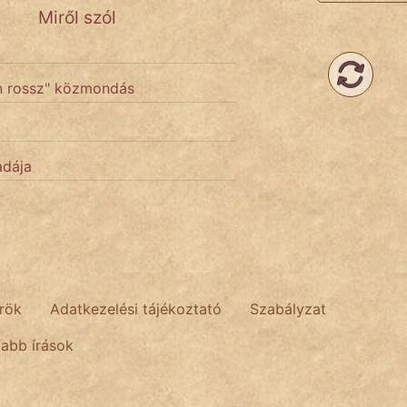
Miről szól
án rossz" közmondás
adája
rök
Adatkezelési tájékoztató
Szabályzat
tabb írások