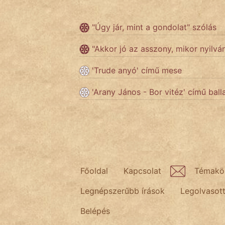
"Úgy jár, mint a gondolat" szólás
Népszerű szerzőink:
"Akkor jó az asszony, mikor nyilv
cinege
'Trude anyó' című mese
fantom
'Arany János - Bor vitéz' című ball
Hunor
Jób Gedeon
Láron Ádám
mikkamakka
Főoldal
Kapcsolat
Témakö
Legnépszerűbb írások
Legolvasot
vörös ördög
Belépés
nagyöreg