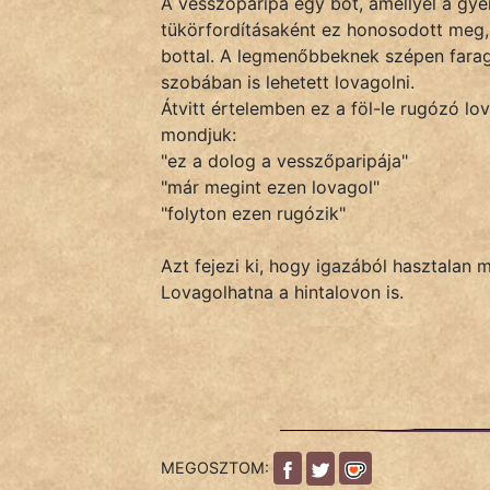
A vesszőparipa egy bot, amellyel a gye
tükörfordításaként ez honosodott meg, 
bottal. A legmenőbbeknek szépen farago
IRODALOM
szobában is lehetett lovagolni.
Átvitt értelemben ez a föl-le rugózó l
SZÓLÁS
mondjuk:
És
"ez a dolog a vesszőparipája"
KÖZMONDÁS
"már megint ezen lovagol"
"folyton ezen rugózik"
PSZICHO
Azt fejezi ki, hogy igazából hasztalan 
ZENE
Lovagolhatna a hintalovon is.
FILM
ÉLETMÓD
MAGYARSÁG
És
MEGOSZTOM:
TÖRTÉNELEM