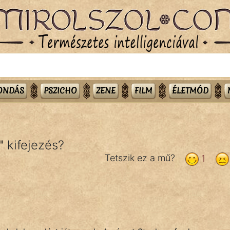
MONDÁS
PSZICHO
ZENE
FILM
ÉLETMÓD
"
kifejezés?
Tetszik ez a mű?
1