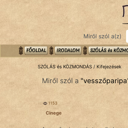
SZÓLÁS ÉS KÖZMONDÁS
témák:
Bibliai
Miről szól a(z)
Kifejezések
Közmondások
FŐOLDAL
IRODALOM
SZÓLÁS és KÖZ
Rímelő
SZÓLÁS és KÖZMONDÁS
/
Kifejezések
Szállóigék
Miről szól a
"
vesszőparipa
Szóláscsoportok
Szólások
1153
Tréfás
Cinege