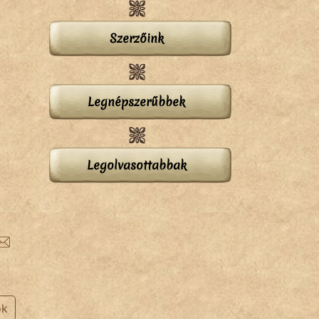
Szerzőink
Legnépszerűbbek
Legolvasottabbak
ok