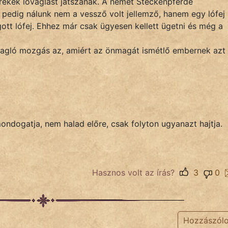
rekek lovaglást játszanak. A német Steckenpferde
pedig nálunk nem a vessző volt jellemző, hanem egy lófej
tt lófej. Ehhez már csak ügyesen kellett ügetni és még a
ovagló mozgás az, amiért az önmagát ismétlő embernek azt
mondogatja, nem halad előre, csak folyton ugyanazt hajtja.
Hasznos volt az írás?
3
0
Hozzászól