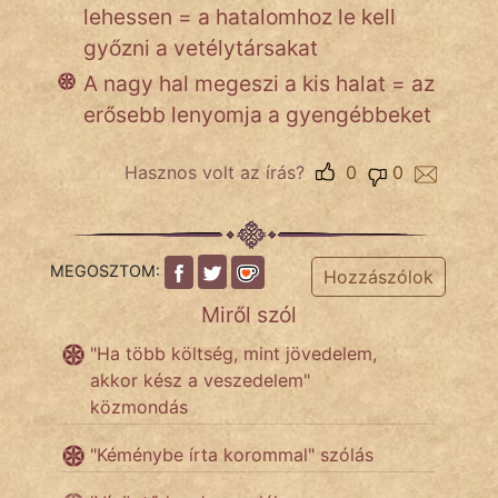
lehessen = a hatalomhoz le kell
győzni a vetélytársakat
IRODALOM
A nagy hal megeszi a kis halat = az
erősebb lenyomja a gyengébbeket
SZÓLÁS
És
Hasznos volt az írás?
0
0
KÖZMONDÁS
PSZICHO
MEGOSZTOM:
Hozzászólok
ZENE
Miről szól
FILM
"Ha több költség, mint jövedelem,
akkor kész a veszedelem"
ÉLETMÓD
közmondás
MAGYARSÁG
"Kéménybe írta korommal" szólás
És
TÖRTÉNELEM