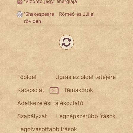
'Vízöntő jegy' energiája
'Shakespeare - Rómeó és Júlia'
Népszerű szerzőink:
röviden
cinege
fantom
Hunor
Jób Gedeon
Főoldal
Ugrás az oldal tetejére
Láron Ádám
Kapcsolat
Témakörök
mikkamakka
Adatkezelési tájékoztató
vörös ördög
Szabályzat
Legnépszerűbb írások
nagyöreg
Legolvasottabb írások