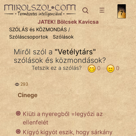
SZÓLÁS ÉS KÖZMONDÁS
témák:
JÁTÉK! Bölcsek Kavicsa
Bibliai
SZÓLÁS és KÖZMONDÁS
/
Szóláscsoportok
Szólások
Kifejezések
Miről szól a
"
Vetélytárs
"
Közmondások
szólások és közmondások?
Rímelő
Tetszik ez a szólás?
0
0
Szállóigék
293
Szóláscsoportok
Cinege
Szólások
Kiüti a nyeregből =legyőzi az
Tréfás
ellenfelét
Kígyó kígyót eszik, hogy sárkány