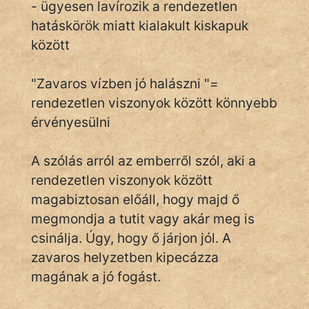
- ügyesen lavírozik a rendezetlen
hatáskörök miatt kialakult kiskapuk
között
IRODALOM
"Zavaros vízben jó halászni "=
SZÓLÁS
És
rendezetlen viszonyok között könnyebb
KÖZMONDÁS
érvényesülni
PSZICHO
A szólás arról az emberről szól, aki a
rendezetlen viszonyok között
ZENE
magabiztosan előáll, hogy majd ő
FILM
megmondja a tutit vagy akár meg is
csinálja. Úgy, hogy ő járjon jól. A
ÉLETMÓD
zavaros helyzetben kipecázza
MAGYARSÁG
magának a jó fogást.
És
TÖRTÉNELEM