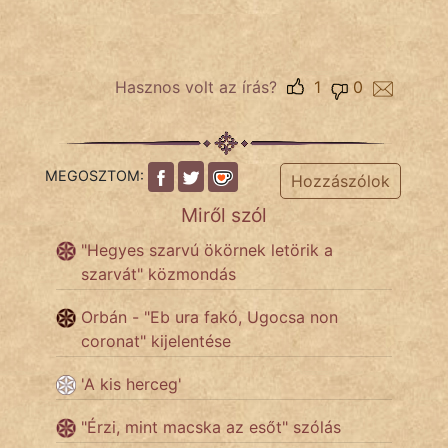
Népszerű szerzőink:
Hasznos volt az írás?
1
0
cinege
fantom
MEGOSZTOM:
Hozzászólok
Hunor
Miről szól
Jób Gedeon
"Hegyes szarvú ökörnek letörik a
szarvát" közmondás
Láron Ádám
Orbán - "Eb ura fakó, Ugocsa non
mikkamakka
coronat" kijelentése
vörös ördög
'A kis herceg'
nagyöreg
"Érzi, mint macska az esőt" szólás