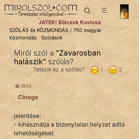
SZÓLÁS ÉS KÖZMONDÁS
témák:
JÁTÉK! Bölcsek Kavicsa
Bibliai
SZÓLÁS és KÖZMONDÁS
/
750 magyar
közmondás
Szólások
Kifejezések
Miről szól a
"
Zavarosban
Közmondások
halászik
"
szólás?
Rímelő
Tetszik ez a szólás?
1
2
Szállóigék
2642
Szóláscsoportok
Cinege
Szólások
jelentése:
Tréfás
- kihasználja a bizonytalan helyzet adta
lehetőségeket