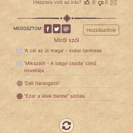
fantom
Hasznos volt az írás?
0
0
Hunor
Jób Gedeon
MEGOSZTOM:
Hozzászólok
Miről szól
Láron Ádám
'A cél az út maga' - indiai tanmese
mikkamakka
'Mikszáth - A bágyi csoda' című
vörös ördög
novellája
nagyöreg
'Déli harangszó'
NapHold
"Ezer a lélek benne" szólás
Név nélkül
pszichopati
szegény legény