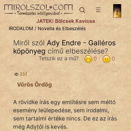
IRODALOM
témák:
JÁTÉK! Bölcsek Kavicsa
Dráma
IRODALOM
/
Novella és Elbeszélés
Elbeszélő
Miről szól
Ady Endre - Galléros
Költemény
köpönyeg
című elbeszélése?
Eposz
Tetszik ez a mű?
0
0
Komédia
332
Kötelező
Vörös Ördög
Legenda
A rövidke írás egy említésre sem méltó
Mese
esemény leülepedése, sem irodalmi,
sem tartalmi értéke nincs. De ez az írás
Mitológia
még Adytól is kevés.