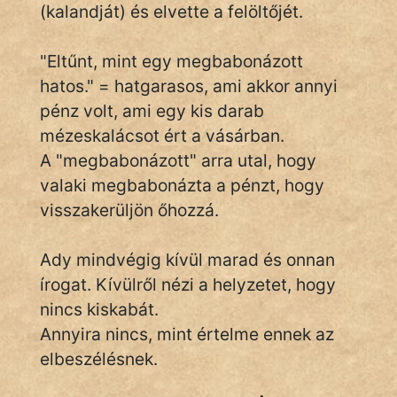
(kalandját) és elvette a felöltőjét.
KÖZMONDÁS
PSZICHO
"Eltűnt, mint egy megbabonázott
hatos." = hatgarasos, ami akkor annyi
ZENE
pénz volt, ami egy kis darab
FILM
mézeskalácsot ért a vásárban.
A "megbabonázott" arra utal, hogy
ÉLETMÓD
valaki megbabonázta a pénzt, hogy
visszakerüljön őhozzá.
MAGYARSÁG
És
TÖRTÉNELEM
Ady mindvégig kívül marad és onnan
írogat. Kívülről nézi a helyzetet, hogy
nincs kiskabát.
Népszerű szerzőink:
Annyira nincs, mint értelme ennek az
elbeszélésnek.
cinege