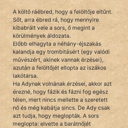
Monda
A költő ráébred, hogy a felöltője eltűnt.
Novella
Sőt, arra ébred rá, hogy mennyire
És
kibabrált vele a sors, ő megint a
Elbeszélés
körülmények áldozata.
Regény
Előbb elhagyta a néhány-éjszakás
kalandja egy trombitásért (egy valódi
Tanmese
művészért, akinek vannak érzései),
Vers
azután a felöltőjét ellopta az iszákos
lakótársa.
Ha Adynak volnának érzései, akkor azt
érezné, hogy fázik és fázni fog egész
télen, mert nincs mellette a szeretett
IRODALOM
nő és még kabátja sincs. De Ady csak
azt tudja, hogy meglopták. A sors
SZÓLÁS
meglopta: elvette a barátnőjét
És