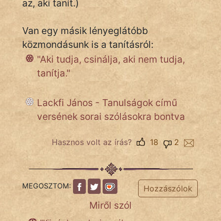
az, aki tanít.)
Népszerű szerzőink:
Van egy másik lényeglátóbb
közmondásunk is a tanításról:
cinege
"Aki tudja, csinálja, aki nem tudja,
tanítja."
fantom
Hunor
Lackfi János - Tanulságok című
versének sorai szólásokra bontva
Jób Gedeon
Hasznos volt az írás?
18
2
Láron Ádám
mikkamakka
MEGOSZTOM:
vörös ördög
Hozzászólok
Miről szól
nagyöreg