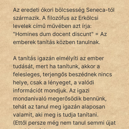
Az eredeti ókori bölcsesség Seneca-tól
származik. A filozófus az Erkölcsi
IRODALOM
levelek című művében azt írja:
"Homines dum docent discunt" = Az
SZÓLÁS
És
emberek tanítás közben tanulnak.
KÖZMONDÁS
A tanítás igazán elmélyíti az ember
PSZICHO
tudását, mert ha tanítunk, akkor a
felesleges, terjengős beszédnek nincs
ZENE
helye, csak a lényeget, a valódi
FILM
információt mondjuk. Az igazi
mondanivaló megerősödik bennünk,
ÉLETMÓD
tehát az tanul meg igazán alaposan
valamit, aki meg is tudja tanítani.
MAGYARSÁG
És
(Ettől persze még nem tanul semmi újat
TÖRTÉNELEM