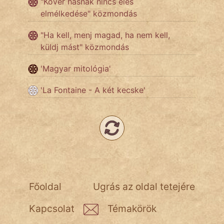
"Kövér hasnak nincs éles
NapHold
elmélkedése" közmondás
Név nélkül
"Ha kell, menj magad, ha nem kell,
küldj mást" közmondás
pszichopati
'Magyar mitológia'
szegény legény
'La Fontaine - A két kecske'
Hoffer Botond
szemfüles
Főoldal
Ugrás az oldal tetejére
Kapcsolat
Témakörök