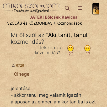
SZÓLÁS ÉS KÖZMONDÁS
témák:
JÁTÉK! Bölcsek Kavicsa
Bibliai
SZÓLÁS és KÖZMONDÁS
/
Közmondások
Kifejezések
Miről szól az
"
Aki tanít, tanul
"
közmondás?
Közmondások
Tetszik ez a
Rímelő
közmondás?
22
13
Szállóigék
6726
Szóláscsoportok
Cinege
Szólások
jelentése:
Tréfás
- akkor tanul meg valamit igazán
alaposan az ember, amikor tanítja is azt