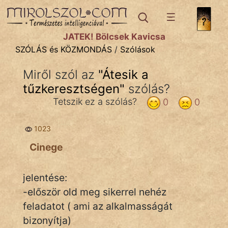
SZÓLÁS ÉS KÖZMONDÁS
témák:
JÁTÉK! Bölcsek Kavicsa
Bibliai
SZÓLÁS és KÖZMONDÁS
/
Szólások
Kifejezések
Miről szól az
"
Átesik a
tűzkeresztségen
Közmondások
"
szólás?
Tetszik ez a szólás?
0
0
Rímelő
1023
Szállóigék
Cinege
Szóláscsoportok
Szólások
jelentése:
-először old meg sikerrel nehéz
Tréfás
feladatot ( ami az alkalmasságát
bizonyítja)