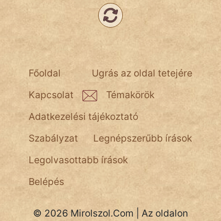
NapHold
Név nélkül
pszichopati
Főoldal
Ugrás az oldal tetejére
szegény legény
Kapcsolat
Témakörök
Hoffer Botond
Adatkezelési tájékoztató
szemfüles
Szabályzat
Legnépszerűbb írások
Legolvasottabb írások
Belépés
© 2026 Mirolszol.Com | Az oldalon