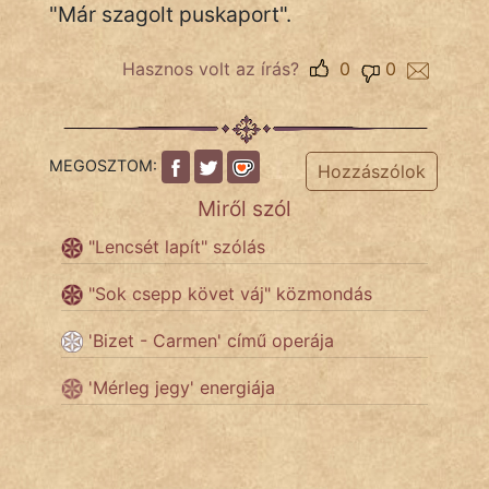
"Már szagolt puskaport".
Népszerű szerzőink:
Hasznos volt az írás?
0
0
cinege
MEGOSZTOM:
Hozzászólok
fantom
Miről szól
Hunor
"Lencsét lapít" szólás
Jób Gedeon
"Sok csepp követ váj" közmondás
Láron Ádám
'Bizet - Carmen' című operája
mikkamakka
'Mérleg jegy' energiája
vörös ördög
nagyöreg