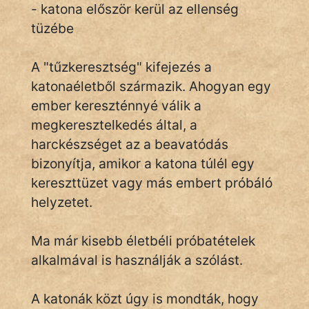
- katona először kerül az ellenség
tüzébe
IRODALOM
A "tűzkeresztség" kifejezés a
SZÓLÁS
katonaéletből származik. Ahogyan egy
És
ember kereszténnyé válik a
KÖZMONDÁS
megkeresztelkedés által, a
harckészséget az a beavatódás
PSZICHO
bizonyítja, amikor a katona túlél egy
ZENE
kereszttüzet vagy más embert próbáló
helyzetet.
FILM
Ma már kisebb életbéli próbatételek
ÉLETMÓD
alkalmával is használják a szólást.
MAGYARSÁG
És
A katonák közt úgy is mondták, hogy
TÖRTÉNELEM