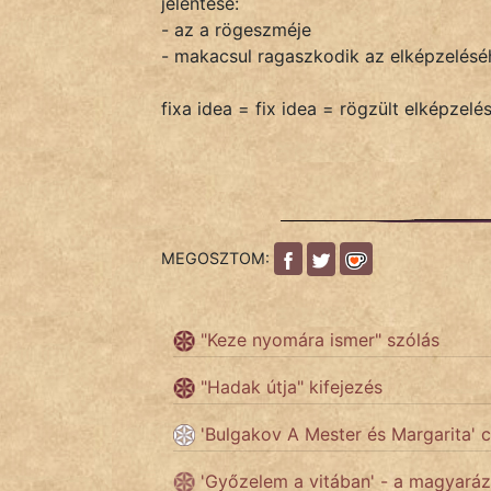
jelentése:
- az a rögeszméje
- makacsul ragaszkodik az elképzeléséh
IRODALOM
fixa idea = fix idea = rögzült elképzelé
SZÓLÁS
És
KÖZMONDÁS
PSZICHO
MEGOSZTOM:
ZENE
FILM
"Keze nyomára ismer" szólás
ÉLETMÓD
"Hadak útja" kifejezés
MAGYARSÁG
'Bulgakov A Mester és Margarita' 
És
TÖRTÉNELEM
'Győzelem a vitában' - a magyaráz