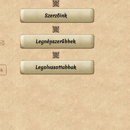
Szerzőink
Legnépszerűbbek
Legolvasottabbak
ok