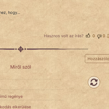
ez, hogy...
s
Hasznos volt az írás?
0
0
Hozzászól
Miről szól
című regénye
kodás elkerülése