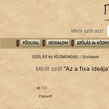
SZÓLÁS ÉS KÖZMONDÁS
témák:
Bibliai
Miről szól a(z)
Kifejezések
Közmondások
FŐOLDAL
IRODALOM
SZÓLÁS és KÖZ
Rímelő
SZÓLÁS és KÖZMONDÁS
/
Szólások
Szállóigék
Miről szól
"
Az a fixa ideája
Szóláscsoportok
Szólások
722
Tréfás
Favorit