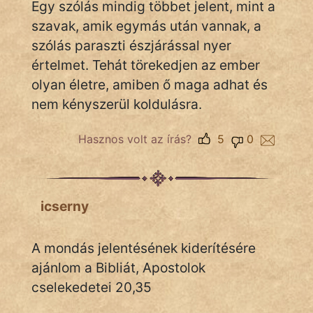
Egy szólás mindig többet jelent, mint a
szavak, amik egymás után vannak, a
Népszerű szerzőink:
szólás paraszti észjárással nyer
értelmet. Tehát törekedjen az ember
cinege
olyan életre, amiben ő maga adhat és
nem kényszerül koldulásra.
fantom
Hasznos volt az írás?
5
0
Hunor
Jób Gedeon
Láron Ádám
icserny
mikkamakka
A mondás jelentésének kiderítésére
vörös ördög
ajánlom a Bibliát, Apostolok
cselekedetei 20,35
nagyöreg