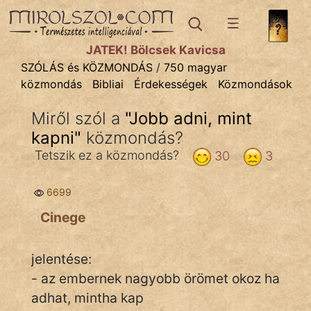
SZÓLÁS ÉS KÖZMONDÁS
témák:
JÁTÉK! Bölcsek Kavicsa
Bibliai
SZÓLÁS és KÖZMONDÁS
/
750 magyar
közmondás
Bibliai
Érdekességek
Közmondások
Kifejezések
Miről szól a
"
Jobb adni, mint
Közmondások
kapni
"
közmondás?
Rímelő
Tetszik ez a közmondás?
30
3
Szállóigék
6699
Szóláscsoportok
Cinege
Szólások
jelentése:
Tréfás
- az embernek nagyobb örömet okoz ha
adhat, mintha kap