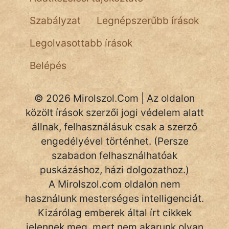
Szabályzat
Legnépszerűbb írások
Legolvasottabb írások
Belépés
© 2026 Mirolszol.Com | Az oldalon
közölt írások szerzői jogi védelem alatt
állnak, felhasználásuk csak a szerző
engedélyével történhet. (Persze
szabadon felhasználhatóak
puskázáshoz, házi dolgozathoz.)
A Mirolszol.com oldalon nem
használunk mesterséges intelligenciát.
Kizárólag emberek által írt cikkek
jelennek meg, mert nem akarunk olyan