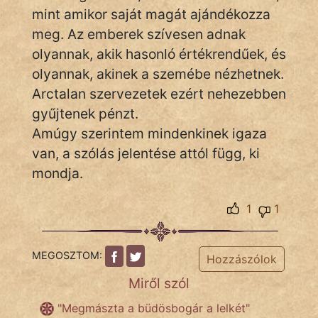
mint amikor saját magát ajándékozza
meg. Az emberek szívesen adnak
olyannak, akik hasonló értékrendűek, és
olyannak, akinek a szemébe nézhetnek.
Arctalan szervezetek ezért nehezebben
gyűjtenek pénzt.
Amúgy szerintem mindenkinek igaza
van, a szólás jelentése attól függ, ki
mondja.
1
1
MEGOSZTOM:
Hozzászólok
Miről szól
"Megmászta a büdösbogár a lelkét"