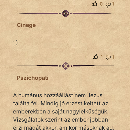
0
1
NapHold
Név nélkül
Cinege
pszichopati
: )
szegény legény
1
1
Hoffer Botond
szemfüles
Pszichopati
A humánus hozzáállást nem Jézus
találta fel. Mindig jó érzést keltett az
emberekben a saját nagylelkűségük.
Vizsgálatok szerint az ember jobban
érzi magát akkor, amikor másoknak ad,