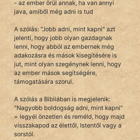
- az ember örül annak, ha van annyi
java, amiből még adni is tud
IRODALOM
A szólás: "Jobb adni, mint kapni" azt
jelenti, hogy jobb olyan gazdagnak
SZÓLÁS
És
lenni, hogy abból az embernek még
KÖZMONDÁS
adakozásra és mások kisegítésére is
jut, mint olyan szegénynek lenni, hogy
PSZICHO
az ember mások segítségére,
támogatására szorul.
ZENE
FILM
A szólás a Bibliában is megjelenik:
"Nagyobb boldogság adni, mint kapni"
ÉLETMÓD
= legyél önzetlen és reméld, hogy majd
MAGYARSÁG
visszakapod az élettől, Istentől vagy a
És
sorstól.
TÖRTÉNELEM