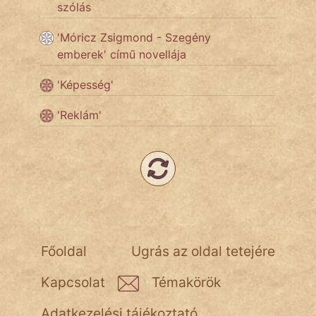
szólás
'Móricz Zsigmond - Szegény
emberek' című novellája
'Képesség'
'Reklám'
Főoldal
Ugrás az oldal tetejére
Kapcsolat
Témakörök
Adatkezelési tájékoztató