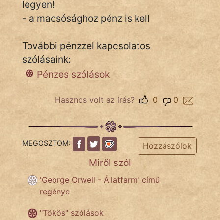
legyen!
- a macsósághoz pénz is kell
IRODALOM
További pénzzel kapcsolatos
szólásaink:
SZÓLÁS
És
Pénzes szólások
KÖZMONDÁS
Hasznos volt az írás?
0
0
PSZICHO
ZENE
MEGOSZTOM:
Hozzászólok
FILM
Miről szól
ÉLETMÓD
'George Orwell - Állatfarm' című
regénye
MAGYARSÁG
És
"Tökös" szólások
TÖRTÉNELEM