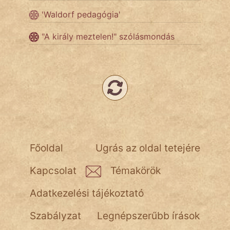
'Waldorf pedagógia'
Népszerű szerzőink:
"A király meztelen!" szólásmondás
cinege
fantom
Hunor
Jób Gedeon
Főoldal
Ugrás az oldal tetejére
Láron Ádám
Kapcsolat
Témakörök
mikkamakka
Adatkezelési tájékoztató
vörös ördög
Szabályzat
Legnépszerűbb írások
nagyöreg