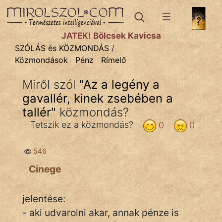
SZÓLÁS ÉS KÖZMONDÁS
témák:
JÁTÉK! Bölcsek Kavicsa
Bibliai
SZÓLÁS és KÖZMONDÁS
/
Közmondások
Pénz
Rímelő
Kifejezések
Miről szól
"
Az a legény a
Közmondások
gavallér, kinek zsebében a
Rímelő
tallér
"
közmondás?
Tetszik ez a közmondás?
0
0
Szállóigék
Szóláscsoportok
546
Cinege
Szólások
Tréfás
jelentése:
- aki udvarolni akar, annak pénze is