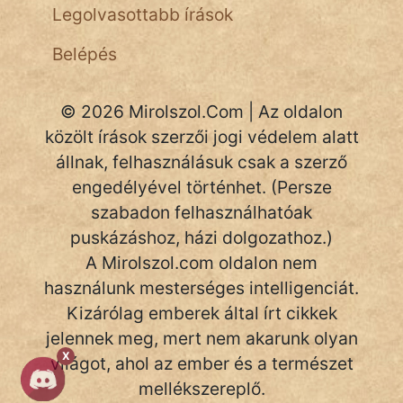
Legolvasottabb írások
NapHold
Belépés
Név nélkül
pszichopati
© 2026 Mirolszol.Com | Az oldalon
közölt írások szerzői jogi védelem alatt
szegény legény
állnak, felhasználásuk csak a szerző
Hoffer Botond
engedélyével történhet. (Persze
szabadon felhasználhatóak
szemfüles
puskázáshoz, házi dolgozathoz.)
A Mirolszol.com oldalon nem
használunk mesterséges intelligenciát.
Kizárólag emberek által írt cikkek
jelennek meg, mert nem akarunk olyan
X
világot, ahol az ember és a természet
mellékszereplő.