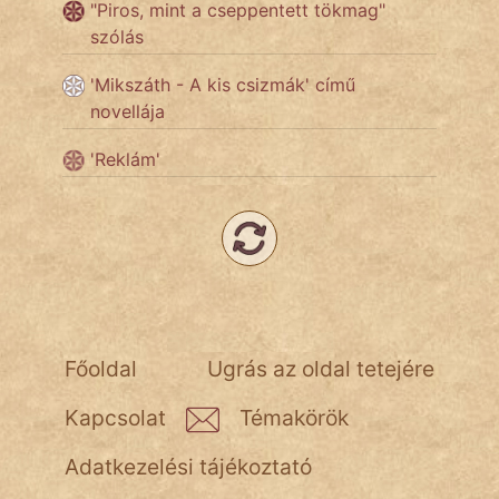
"Piros, mint a cseppentett tökmag"
NapHold
szólás
Név nélkül
'Mikszáth - A kis csizmák' című
novellája
pszichopati
'Reklám'
szegény legény
Hoffer Botond
szemfüles
Főoldal
Ugrás az oldal tetejére
Kapcsolat
Témakörök
Adatkezelési tájékoztató