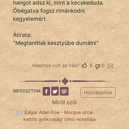
hangot adsz ki, mint a kecskeduda.
Óbégatva fogsz rimánkodni
Népszerű szerzőink:
kegyelemért.
cinege
Átirata:
"Megtanítlak kesztyűbe dumálni"
fantom
Hunor
Hasznos volt az írás?
5
0
Jób Gedeon
Láron Ádám
MEGOSZTOM:
Hozzászólok
mikkamakka
Miről szól
vörös ördög
'Edgar Allan Poe - Morgue utcai
kettős gyilkosság' című novellája
nagyöreg