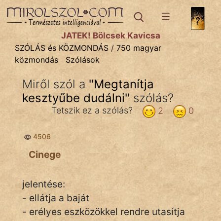
SZÓLÁS ÉS KÖZMONDÁS
témák:
JÁTÉK! Bölcsek Kavicsa
Bibliai
SZÓLÁS és KÖZMONDÁS
/
750 magyar
közmondás
Szólások
Kifejezések
Miről szól a
"
Megtanítja
Közmondások
kesztyűbe dudálni
"
szólás?
Rímelő
Tetszik ez a szólás?
2
0
Szállóigék
4506
Szóláscsoportok
Cinege
Szólások
jelentése:
Tréfás
- ellátja a baját
- erélyes eszközökkel rendre utasítja