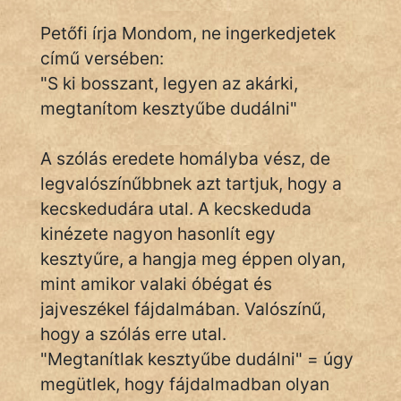
Petőfi írja Mondom, ne ingerkedjetek
című versében:
IRODALOM
"S ki bosszant, legyen az akárki,
megtanítom kesztyűbe dudálni"
SZÓLÁS
És
KÖZMONDÁS
A szólás eredete homályba vész, de
legvalószínűbbnek azt tartjuk, hogy a
PSZICHO
kecskedudára utal. A kecskeduda
kinézete nagyon hasonlít egy
ZENE
kesztyűre, a hangja meg éppen olyan,
FILM
mint amikor valaki óbégat és
jajveszékel fájdalmában. Valószínű,
ÉLETMÓD
hogy a szólás erre utal.
MAGYARSÁG
"Megtanítlak kesztyűbe dudálni" = úgy
És
megütlek, hogy fájdalmadban olyan
TÖRTÉNELEM