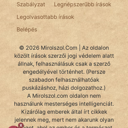
Szabályzat
Legnépszerűbb írások
Legolvasottabb írások
Belépés
© 2026 Mirolszol.Com | Az oldalon
közölt írások szerzői jogi védelem alatt
állnak, felhasználásuk csak a szerző
engedélyével történhet. (Persze
szabadon felhasználhatóak
puskázáshoz, házi dolgozathoz.)
A Mirolszol.com oldalon nem
használunk mesterséges intelligenciát.
Kizárólag emberek által írt cikkek
jelennek meg, mert nem akarunk olyan
X
világot, ahol az ember és a természet