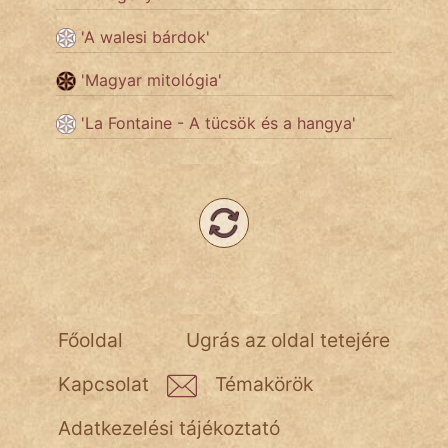
'A walesi bárdok'
Népszerű szerzőink:
'Magyar mitológia'
cinege
'La Fontaine - A tücsök és a hangya'
fantom
Hunor
Jób Gedeon
Láron Ádám
mikkamakka
Főoldal
Ugrás az oldal tetejére
vörös ördög
Kapcsolat
Témakörök
nagyöreg
Adatkezelési tájékoztató