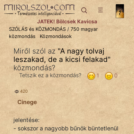
SZÓLÁS ÉS KÖZMONDÁS
témák:
JÁTÉK! Bölcsek Kavicsa
Bibliai
SZÓLÁS és KÖZMONDÁS
/
750 magyar
közmondás
Közmondások
Kifejezések
Miről szól az
"
A nagy tolvaj
Közmondások
leszakad, de a kicsi felakad
"
Rímelő
közmondás?
Tetszik ez a közmondás?
1
0
Szállóigék
Szóláscsoportok
420
Cinege
Szólások
Tréfás
jelentése:
- sokszor a nagyobb bűnök büntetlenül