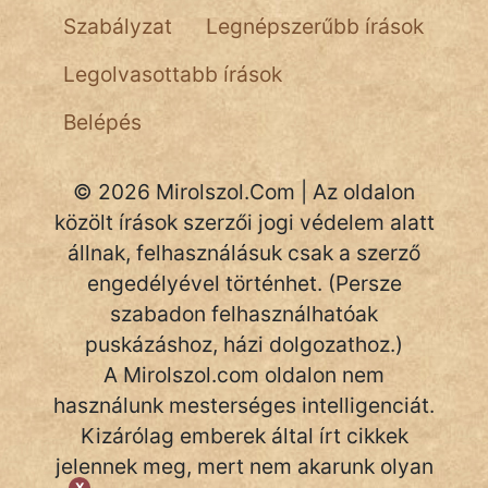
NapHold
Szabályzat
Legnépszerűbb írások
Név nélkül
Legolvasottabb írások
pszichopati
Belépés
szegény legény
© 2026 Mirolszol.Com | Az oldalon
Hoffer Botond
közölt írások szerzői jogi védelem alatt
szemfüles
állnak, felhasználásuk csak a szerző
engedélyével történhet. (Persze
szabadon felhasználhatóak
puskázáshoz, házi dolgozathoz.)
A Mirolszol.com oldalon nem
használunk mesterséges intelligenciát.
Kizárólag emberek által írt cikkek
jelennek meg, mert nem akarunk olyan
X