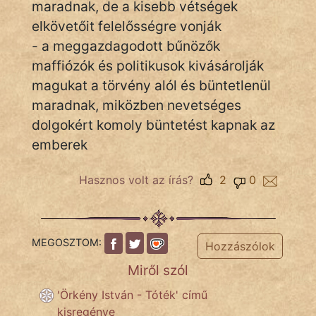
maradnak, de a kisebb vétségek
elkövetőit felelősségre vonják
- a meggazdagodott bűnözők
IRODALOM
maffiózók és politikusok kivásárolják
SZÓLÁS
magukat a törvény alól és büntetlenül
És
maradnak, miközben nevetséges
KÖZMONDÁS
dolgokért komoly büntetést kapnak az
emberek
PSZICHO
ZENE
Hasznos volt az írás?
2
0
FILM
ÉLETMÓD
MEGOSZTOM:
Hozzászólok
Miről szól
MAGYARSÁG
És
'Örkény István - Tóték' című
TÖRTÉNELEM
kisregénye