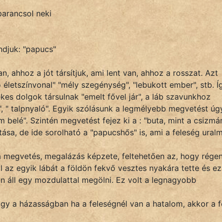
parancsol neki
ndjuk: "papucs"
, ahhoz a jót társítjuk, ami lent van, ahhoz a rosszat. Azt
letszínvonal" "mély szegénység", "lebukott ember", stb. Í
ékes dolgok társulnak "emelt fővel jár", a láb szavunkhoz
or", " talpnyaló". Egyik szólásunk a legmélyebb megvetést úg
m belé". Szintén megvetést fejez ki a : "buta, mint a csizm
tása, de ide sorolható a "papucshős" is, ami a feleség ural
a megvetés, megalázás képzete, feltehetően az, hogy rége
ül az egyik lábát a földön fekvő vesztes nyakára tette és ez
an áll egy mozdulattal megölni. Ez volt a legnagyobb
ogy a házasságban ha a feleségnél van a hatalom, akkor a f