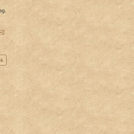
eg.
ok