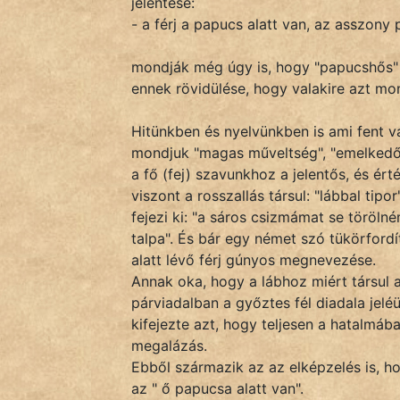
jelentése:
- a férj a papucs alatt van, az asszony 
IRODALOM
mondják még úgy is, hogy "papucshős"
ennek rövidülése, hogy valakire azt mo
SZÓLÁS
És
Hitünkben és nyelvünkben is ami fent van
KÖZMONDÁS
mondjuk "magas műveltség", "emelkedő é
a fő (fej) szavunkhoz a jelentős, és ért
PSZICHO
viszont a rosszallás társul: "lábbal tip
fejezi ki: "a sáros csizmámat se törölné
ZENE
talpa". És bár egy német szó tükörfordí
alatt lévő férj gúnyos megnevezése.
FILM
Annak oka, hogy a lábhoz miért társul 
párviadalban a győztes fél diadala jelé
ÉLETMÓD
kifejezte azt, hogy teljesen a hatalmáb
megalázás.
MAGYARSÁG
Ebből származik az az elképzelés is, h
És
az " ő papucsa alatt van".
TÖRTÉNELEM