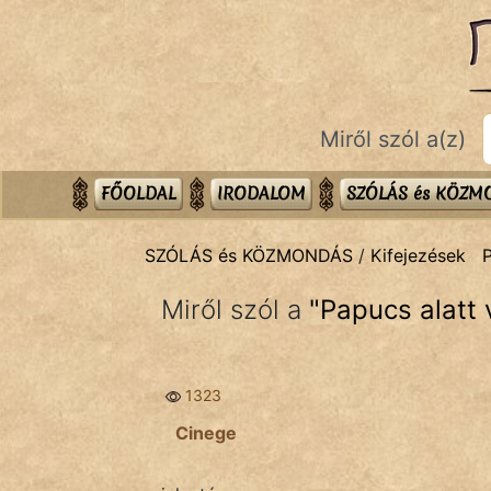
SZÓLÁS ÉS KÖZMONDÁS
témák:
Bibliai
Miről szól a(z)
Kifejezések
Közmondások
FŐOLDAL
IRODALOM
SZÓLÁS és KÖZ
Rímelő
SZÓLÁS és KÖZMONDÁS
/
Kifejezések
Szállóigék
Miről szól a
"
Papucs alatt 
Szóláscsoportok
Szólások
1323
Tréfás
Cinege