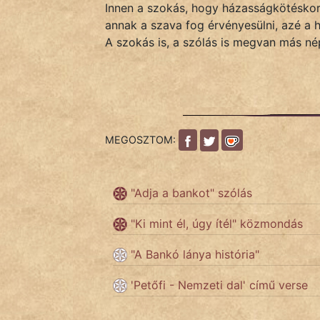
Innen a szokás, hogy házasságkötéskor 
annak a szava fog érvényesülni, azé a 
Népszerű szerzőink:
A szokás is, a szólás is megvan más nép
cinege
fantom
MEGOSZTOM:
Hunor
Jób Gedeon
"Adja a bankot" szólás
Láron Ádám
"Ki mint él, úgy ítél" közmondás
mikkamakka
"A Bankó lánya história"
vörös ördög
'Petőfi - Nemzeti dal' című verse
nagyöreg