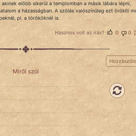
akinek előbb sikerül a templomban a másik lábára lépni,
hatalom a házasságban. A szólás valószínűleg ezt örökíti m
eknél, pl. a törököknél is.
Hasznos volt az írás?
0
0
Hozzászól
Miről szól