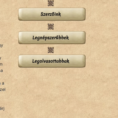
Szerzőink
Legnépszerűbbek
gy
y
Legolvasottabbak
ám
ma
n a
zel
érj