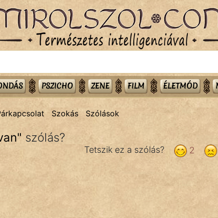
MONDÁS
PSZICHO
ZENE
FILM
ÉLETMÓD
Párkapcsolat
Szokás
Szólások
van
"
szólás?
Tetszik ez a szólás?
2