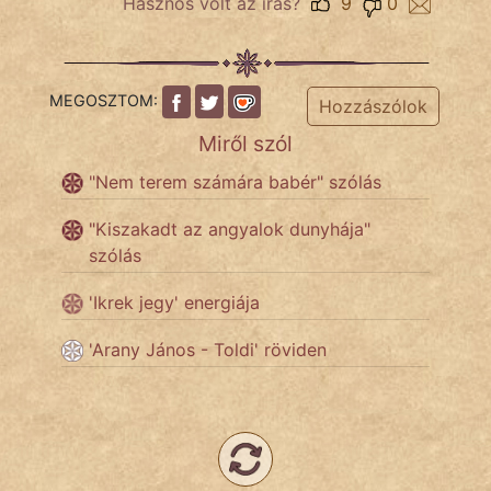
Hasznos volt az írás?
9
0
NapHold
Név nélkül
MEGOSZTOM:
Hozzászólok
pszichopati
Miről szól
szegény legény
"Nem terem számára babér" szólás
Hoffer Botond
"Kiszakadt az angyalok dunyhája"
szólás
szemfüles
'Ikrek jegy' energiája
'Arany János - Toldi' röviden