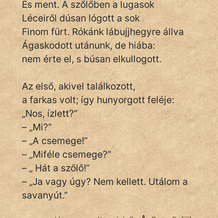
És ment. A szőlőben a lugasok
Léceiről dúsan lógott a sok
Népszerű szerzőink:
Finom fürt. Rókánk lábujjhegyre állva
Ágaskodott utánunk, de hiába:
cinege
nem érte el, s búsan elkullogott.
fantom
Az első, akivel találkozott,
a farkas volt; így hunyorgott feléje:
Hunor
„Nos, ízlett?”
Jób Gedeon
– „Mi?”
– „A csemege!”
Láron Ádám
– „Miféle csemege?”
mikkamakka
– „ Hát a szőlő!”
– „Ja vagy úgy? Nem kellett. Utálom a
vörös ördög
savanyút.”
nagyöreg