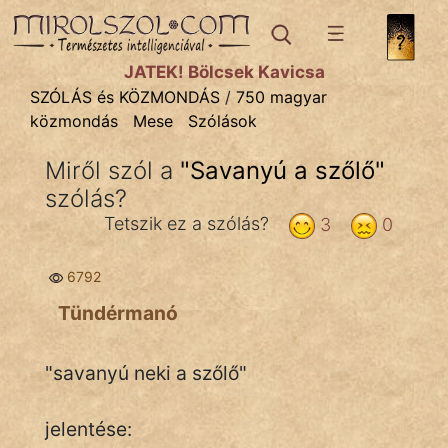
SZÓLÁS ÉS KÖZMONDÁS
témák:
JÁTÉK! Bölcsek Kavicsa
Bibliai
SZÓLÁS és KÖZMONDÁS
/
750 magyar
közmondás
Mese
Szólások
Kifejezések
Miről szól a
"
Savanyú a szőlő
"
Közmondások
szólás?
Rímelő
Tetszik ez a szólás?
3
0
Szállóigék
6792
Szóláscsoportok
Tündérmanó
Szólások
"savanyú neki a szőlő"
Tréfás
jelentése: