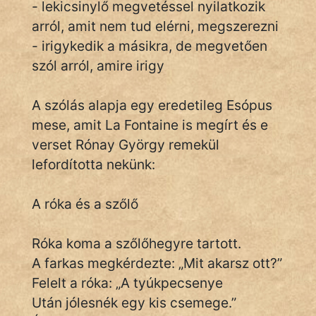
- lekicsinylő megvetéssel nyilatkozik
arról, amit nem tud elérni, megszerezni
- irigykedik a másikra, de megvetően
IRODALOM
szól arról, amire irigy
SZÓLÁS
És
A szólás alapja egy eredetileg Esópus
KÖZMONDÁS
mese, amit La Fontaine is megírt és e
verset Rónay György remekül
PSZICHO
lefordította nekünk:
ZENE
A róka és a szőlő
FILM
Róka koma a szőlőhegyre tartott.
ÉLETMÓD
A farkas megkérdezte: „Mit akarsz ott?”
MAGYARSÁG
Felelt a róka: „A tyúkpecsenye
És
Után jólesnék egy kis csemege.”
TÖRTÉNELEM