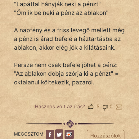
"Lapáttal hányják neki a pénzt"
"Ömlik be neki a pénz az ablakon"
IRODALOM
A napfény és a friss levegő mellett még
SZÓLÁS
a pénz is árad befelé a háztartásba az
És
ablakon, akkor elég jók a kilátásaink.
KÖZMONDÁS
Persze nem csak befele jöhet a pénz:
PSZICHO
"Az ablakon dobja szórja ki a pénzt" =
ZENE
oktalanul költekezik, pazarol.
FILM
Hasznos volt az írás?
5
0
ÉLETMÓD
MAGYARSÁG
És
MEGOSZTOM:
Hozzászólok
TÖRTÉNELEM