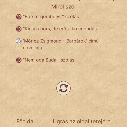
Miről szól
Népszerű szerzőink:
"Borsót gömbölyít" szólás
"Kicsi a bors, de erős" közmondás
cinege
'Móricz Zsigmond - Barbárok' című
fantom
novellája
Hunor
"Nem oda Buda!" szólás
Jób Gedeon
Láron Ádám
mikkamakka
vörös ördög
nagyöreg
Főoldal
Ugrás az oldal tetejére