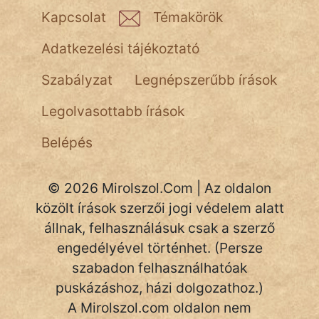
NapHold
Kapcsolat
Témakörök
Név nélkül
Adatkezelési tájékoztató
pszichopati
Szabályzat
Legnépszerűbb írások
szegény legény
Legolvasottabb írások
Hoffer Botond
Belépés
szemfüles
© 2026 Mirolszol.Com | Az oldalon
közölt írások szerzői jogi védelem alatt
állnak, felhasználásuk csak a szerző
engedélyével történhet. (Persze
szabadon felhasználhatóak
puskázáshoz, házi dolgozathoz.)
A Mirolszol.com oldalon nem