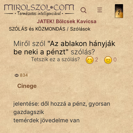
SZÓLÁS ÉS KÖZMONDÁS
témák:
JÁTÉK! Bölcsek Kavicsa
Bibliai
SZÓLÁS és KÖZMONDÁS
/
Szólások
Kifejezések
Miről szól
"
Az ablakon hányják
be neki a pénzt
Közmondások
"
szólás?
Tetszik ez a szólás?
2
0
Rímelő
834
Szállóigék
Cinege
Szóláscsoportok
Szólások
jelentése: dől hozzá a pénz, gyorsan
gazdagszik
Tréfás
temérdek jövedelme van