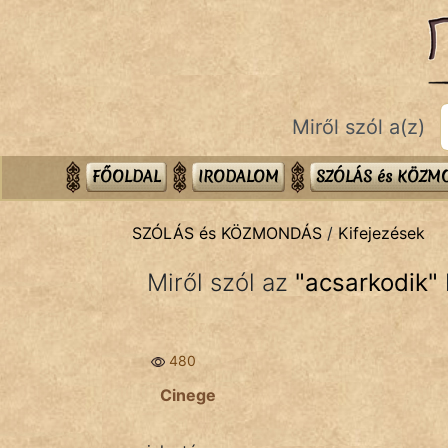
SZÓLÁS ÉS KÖZMONDÁS
témák:
Bibliai
Miről szól a(z)
Kifejezések
Közmondások
FŐOLDAL
IRODALOM
SZÓLÁS és KÖZ
Rímelő
SZÓLÁS és KÖZMONDÁS
/
Kifejezések
Szállóigék
Miről szól az
"
acsarkodik
"
Szóláscsoportok
Szólások
480
Tréfás
Cinege