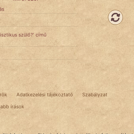
ás
sztikus szülő?' című
rök
Adatkezelési tájékoztató
Szabályzat
tabb írások