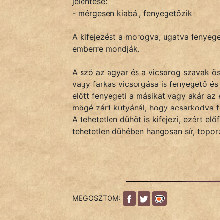
jelentése:
- mérgesen kiabál, fenyegetőzik
IRODALOM
A kifejezést a morogva, ugatva fenyeget
emberre mondják.
SZÓLÁS
És
A szó az agyar és a vicsorog szavak ö
KÖZMONDÁS
vagy farkas vicsorgása is fenyegető és 
előtt fenyegeti a másikat vagy akár az
PSZICHO
mögé zárt kutyánál, hogy acsarkodva f
A tehetetlen dühöt is kifejezi, ezért elő
ZENE
tehetetlen dühében hangosan sír, topor
FILM
ÉLETMÓD
MAGYARSÁG
MEGOSZTOM:
És
TÖRTÉNELEM