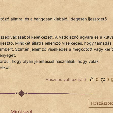
őző állatra, és a hangosan kiabáló, idegesen ijesztgető
sszeolvadásából keletkezett. A vaddisznó agyara és a kuty
ijesztő. Mindkét állatra jellemző viselkedés, hogy támadás
 embert. Szintén jellemző viselkedés a megkötött vagy kerí
enyeget.
fordul, hogy olyan jelentéssel használják, hogy valaki
zékol.
Hasznos volt az írás?
0
0
Hozzászól
Miről szól