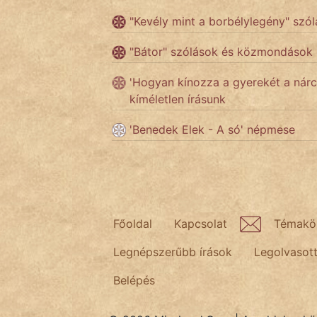
"Kevély mint a borbélylegény" szól
Népszerű szerzőink:
"Bátor" szólások és közmondások
'Hogyan kínozza a gyerekét a nárci
cinege
kíméletlen írásunk
fantom
'Benedek Elek - A só' népmese
Hunor
Jób Gedeon
Láron Ádám
Főoldal
Kapcsolat
Témakö
mikkamakka
Legnépszerűbb írások
Legolvasot
vörös ördög
Belépés
nagyöreg