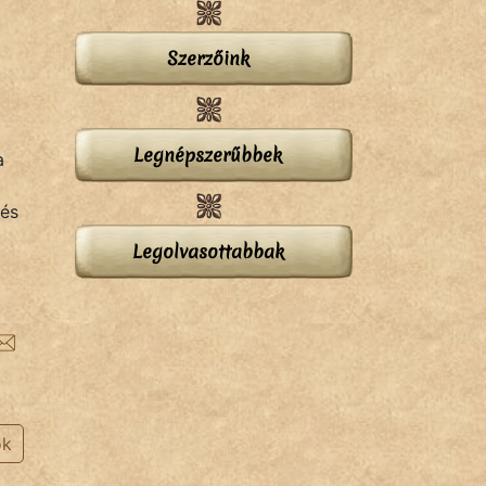
Szerzőink
Legnépszerűbbek
a
tés
Legolvasottabbak
ok