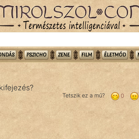
MONDÁS
PSZICHO
ZENE
FILM
ÉLETMÓD
kifejezés?
Tetszik ez a mű?
0