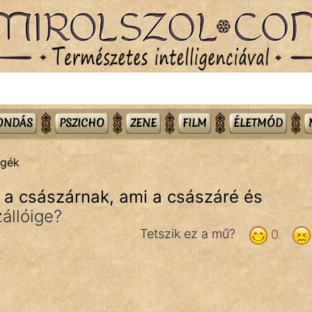
MONDÁS
PSZICHO
ZENE
FILM
ÉLETMÓD
igék
 a császárnak, ami a császáré és
állóige?
Tetszik ez a mű?
0