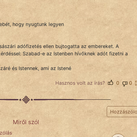
zsebét, hogy nyugtunk legyen
császári adófizetés ellen bujtogatta az embereket. A
kérdéssel: Szabad-e az Istenben hívőknek adót fizetni a
záré és Istennek, ami az Istené
Hasznos volt az írás?
0
0
Hozzászól
Miről szól
szólás