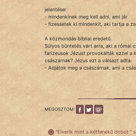
jelentése:
- mindenkinek meg kell adni, ami jár
IRODALOM
- fizessetek ki mindenkit, aki tartja a 
SZÓLÁS
A közmondás bibliai eredetű.
És
Súlyos büntetés várt arra, aki a római 
KÖZMONDÁS
farizeusok Jézust provokálták ezzel a 
császárnak? Jézus ezt a válsazt adta:
PSZICHO
- Adjátok meg a császárnak, ami a csás
ZENE
FILM
ÉLETMÓD
MEGOSZTOM:
MAGYARSÁG
És
"Elverik mint a kétfenekű dobot " 
TÖRTÉNELEM