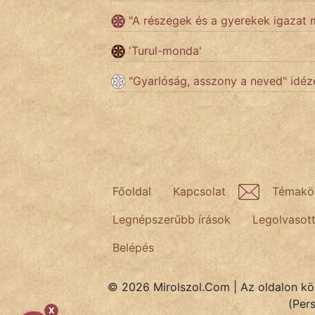
"A részegek és a gyerekek igaza
Népszerű szerzőink:
'Turul-monda'
"Gyarlóság, asszony a neved" idéz
cinege
fantom
Hunor
Jób Gedeon
Főoldal
Kapcsolat
Témakö
Láron Ádám
Legnépszerűbb írások
Legolvasot
mikkamakka
Belépés
vörös ördög
© 2026 Mirolszol.Com | Az oldalon közö
nagyöreg
(Per
X