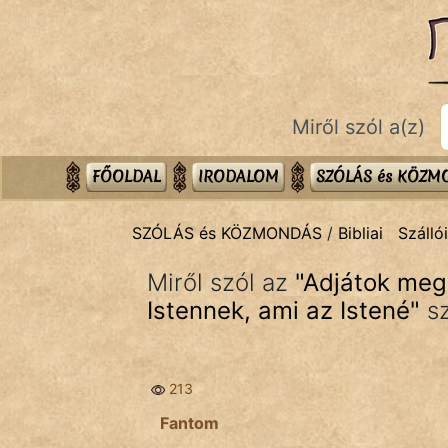
SZÓLÁS ÉS KÖZMONDÁS
témák:
Bibliai
Miről szól a(z)
Kifejezések
Közmondások
FŐOLDAL
IRODALOM
SZÓLÁS és KÖZ
Rímelő
SZÓLÁS és KÖZMONDÁS
/
Bibliai
Szálló
Szállóigék
Miről szól az
"
Adjátok meg
Szóláscsoportok
Istennek, ami az Istené
"
sz
Szólások
213
Tréfás
Fantom