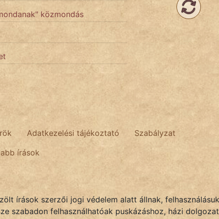
t mondanak" közmondás
et
rök
Adatkezelési tájékoztató
Szabályzat
tabb írások
lt írások szerzői jogi védelem alatt állnak, felhasználásu
sze szabadon felhasználhatóak puskázáshoz, házi dolgozat