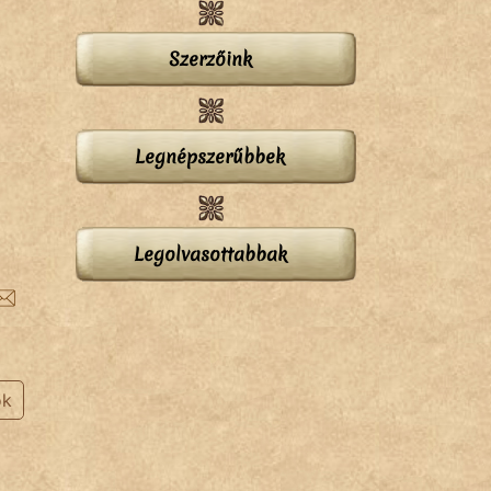
Szerzőink
Legnépszerűbbek
Legolvasottabbak
ok