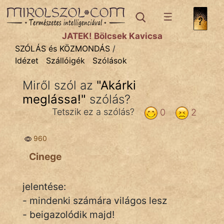
SZÓLÁS ÉS KÖZMONDÁS
témák:
JÁTÉK! Bölcsek Kavicsa
Bibliai
SZÓLÁS és KÖZMONDÁS
/
Idézet
Szállóigék
Szólások
Kifejezések
Miről szól az
"
Akárki
Közmondások
meglássa!
"
szólás?
Rímelő
Tetszik ez a szólás?
0
2
Szállóigék
960
Szóláscsoportok
Cinege
Szólások
jelentése:
Tréfás
- mindenki számára világos lesz
- beigazolódik majd!