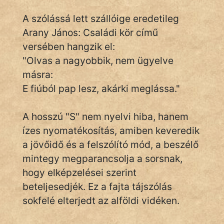
A szólássá lett szállóige eredetileg
Arany János: Családi kör című
IRODALOM
versében hangzik el:
SZÓLÁS
"Olvas a nagyobbik, nem ügyelve
És
másra:
KÖZMONDÁS
E fiúból pap lesz, akárki meglássa."
PSZICHO
A hosszú "S" nem nyelvi hiba, hanem
ZENE
ízes nyomatékosítás, amiben keveredik
a jövőidő és a felszólító mód, a beszélő
FILM
mintegy megparancsolja a sorsnak,
ÉLETMÓD
hogy elképzelései szerint
beteljesedjék. Ez a fajta tájszólás
MAGYARSÁG
sokfelé elterjedt az alföldi vidéken.
És
TÖRTÉNELEM