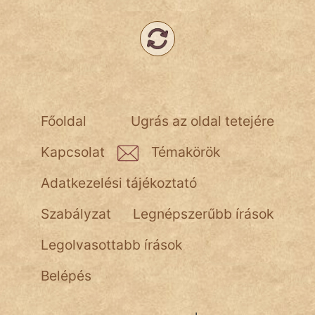
NapHold
Név nélkül
pszichopati
szegény legény
Főoldal
Ugrás az oldal tetejére
Hoffer Botond
Kapcsolat
Témakörök
szemfüles
Adatkezelési tájékoztató
Szabályzat
Legnépszerűbb írások
Legolvasottabb írások
Belépés