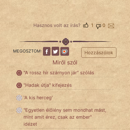
Népszerű szerzőink:
Hasznos volt az írás?
1
0
cinege
fantom
MEGOSZTOM:
Hozzászólok
Hunor
Miről szól
Jób Gedeon
"A rossz hír szárnyon jár" szólás
Láron Ádám
"Hadak útja" kifejezés
mikkamakka
'A kis herceg'
vörös ördög
"Egyetlen élőlény sem mondhat mást,
mint amit érez, csak az ember"
nagyöreg
idézet