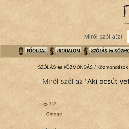
SZÓLÁS ÉS KÖZMONDÁS
témák:
Bibliai
Miről szól a(z)
Kifejezések
Közmondások
FŐOLDAL
IRODALOM
SZÓLÁS és KÖZ
Rímelő
SZÓLÁS és KÖZMONDÁS
/
Közmondások
Szállóigék
Miről szól az
"
Aki ocsút vet
Szóláscsoportok
Szólások
337
Tréfás
Cinege