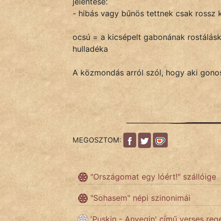
jelentése:
- hibás vagy bűnös tettnek csak rossz
IRODALOM
ocsú = a kicsépelt gabonának rostálásk
hulladéka
SZÓLÁS
És
A közmondás arról szól, hogy aki gonosz
KÖZMONDÁS
PSZICHO
ZENE
MEGOSZTOM:
FILM
ÉLETMÓD
"Országomat egy lóért!" szállóige
MAGYARSÁG
"Sohasem" népi szinonimái
És
'Puskin - Anyegin' című verses reg
TÖRTÉNELEM