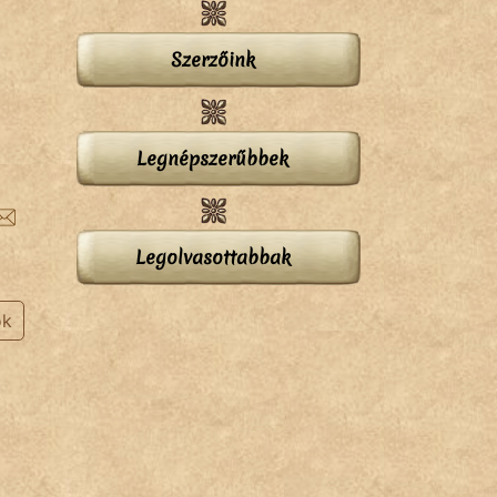
Szerzőink
Legnépszerűbbek
Legolvasottabbak
ok