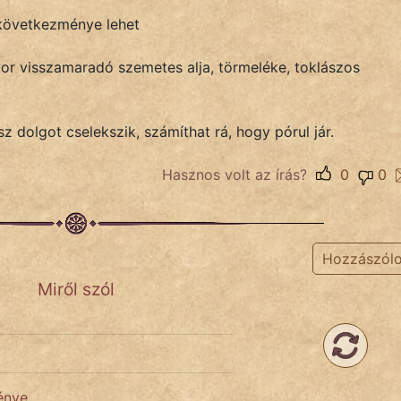
 következménye lehet
or visszamaradó szemetes alja, törmeléke, toklászos
 dolgot cselekszik, számíthat rá, hogy pórul jár.
Hasznos volt az írás?
0
0
Hozzászól
Miről szól
énye