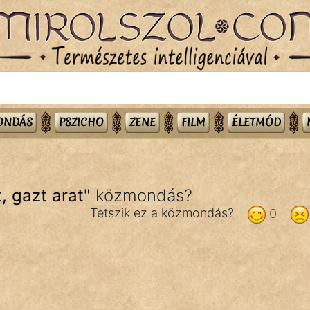
MONDÁS
PSZICHO
ZENE
FILM
ÉLETMÓD
, gazt arat
"
közmondás?
Tetszik ez a közmondás?
0