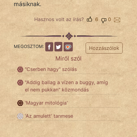
másiknak.
Népszerű szerzőink:
Hasznos volt az írás?
6
0
cinege
MEGOSZTOM:
Hozzászólok
fantom
Miről szól
Hunor
"Cserben hagy" szólás
Jób Gedeon
"Addig ballag a vízen a buggy, amíg
Láron Ádám
el nem pukkan" közmondás
mikkamakka
'Magyar mitológia'
'Az amulett' tanmese
vörös ördög
nagyöreg