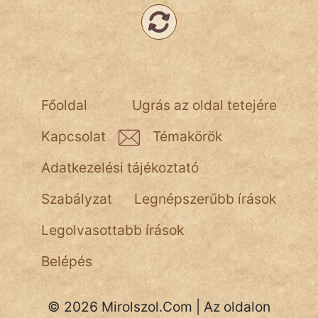
NapHold
Név nélkül
pszichopati
Főoldal
Ugrás az oldal tetejére
szegény legény
Kapcsolat
Témakörök
Hoffer Botond
Adatkezelési tájékoztató
szemfüles
Szabályzat
Legnépszerűbb írások
Legolvasottabb írások
Belépés
© 2026 Mirolszol.Com | Az oldalon