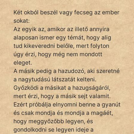
Két okból beszél vagy fecseg az ember
sokat:
IRODALOM
Az egyik az, amikor az illető annyira
SZÓLÁS
alaposan ismer egy témát, hogy alig
És
tud kikeveredni belőle, mert folyton
KÖZMONDÁS
úgy érzi, hogy még nem mondott
eleget.
PSZICHO
A másik pedig a hazudozó, aki szeretné
ZENE
a nagytudású látszatát kelteni.
Győzködi a másikat a hazugságáról,
FILM
mert érzi, hogy a másik sejt valamit.
Ezért próbálja elnyomni benne a gyanút
ÉLETMÓD
és csak mondja és mondja a magáét,
MAGYARSÁG
hogy meggyőzőbb legyen, és
És
gondolkodni se legyen ideje a
TÖRTÉNELEM