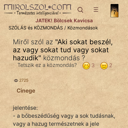
SZÓLÁS ÉS KÖZMONDÁS
témák:
JÁTÉK! Bölcsek Kavicsa
Bibliai
SZÓLÁS és KÖZMONDÁS
/
Közmondások
Kifejezések
Miről szól az
"
Aki sokat beszél,
az vagy sokat tud vagy sokat
Közmondások
hazudik
"
közmondás ?
Rímelő
Tetszik ez a közmondás?
3
2
Szállóigék
2725
Szóláscsoportok
Cinege
Szólások
jelentése:
Tréfás
- a bőbeszédűség vagy a sok tudásnak,
vagy a hazug természetnek a jele