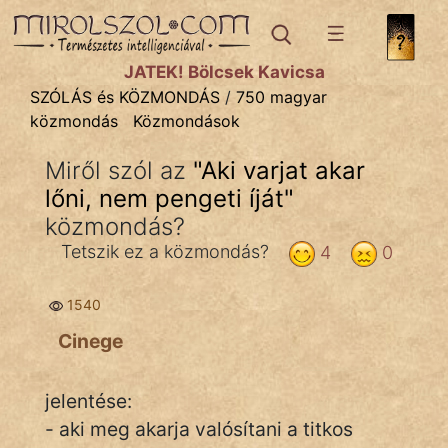
SZÓLÁS ÉS KÖZMONDÁS
témák:
JÁTÉK! Bölcsek Kavicsa
Bibliai
SZÓLÁS és KÖZMONDÁS
/
750 magyar
közmondás
Közmondások
Kifejezések
Miről szól az
"
Aki varjat akar
Közmondások
lőni, nem pengeti íját
"
Rímelő
közmondás?
Tetszik ez a közmondás?
4
0
Szállóigék
Szóláscsoportok
1540
Cinege
Szólások
Tréfás
jelentése:
- aki meg akarja valósítani a titkos