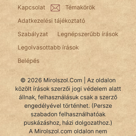
NapHold
Kapcsolat
Témakörök
Név nélkül
Adatkezelési tájékoztató
pszichopati
Szabályzat
Legnépszerűbb írások
szegény legény
Legolvasottabb írások
Hoffer Botond
Belépés
szemfüles
© 2026 Mirolszol.Com | Az oldalon
közölt írások szerzői jogi védelem alatt
állnak, felhasználásuk csak a szerző
engedélyével történhet. (Persze
szabadon felhasználhatóak
puskázáshoz, házi dolgozathoz.)
A Mirolszol.com oldalon nem