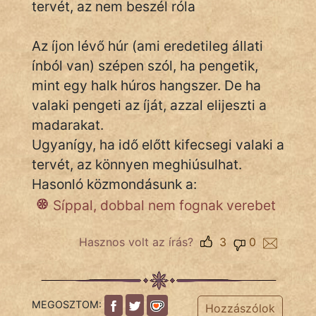
tervét, az nem beszél róla
Az íjon lévő húr (ami eredetileg állati
IRODALOM
ínból van) szépen szól, ha pengetik,
mint egy halk húros hangszer. De ha
SZÓLÁS
És
valaki pengeti az íját, azzal elijeszti a
KÖZMONDÁS
madarakat.
Ugyanígy, ha idő előtt kifecsegi valaki a
PSZICHO
tervét, az könnyen meghiúsulhat.
Hasonló közmondásunk a:
ZENE
Síppal, dobbal nem fognak verebet
FILM
Hasznos volt az írás?
3
0
ÉLETMÓD
MAGYARSÁG
És
MEGOSZTOM:
Hozzászólok
TÖRTÉNELEM