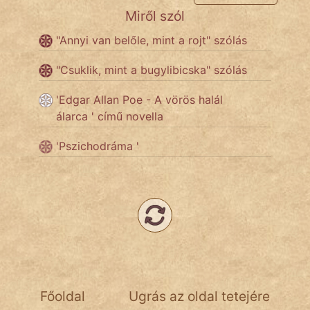
Miről szól
Népszerű szerzőink:
"Annyi van belőle, mint a rojt" szólás
"Csuklik, mint a bugylibicska" szólás
cinege
'Edgar Allan Poe - A vörös halál
fantom
álarca ' című novella
Hunor
'Pszichodráma '
Jób Gedeon
Láron Ádám
mikkamakka
vörös ördög
nagyöreg
Főoldal
Ugrás az oldal tetejére