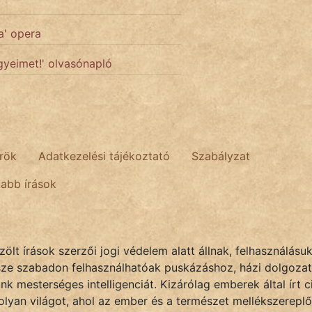
a' opera
gyeimet!' olvasónapló
rök
Adatkezelési tájékoztató
Szabályzat
tabb írások
lt írások szerzői jogi védelem alatt állnak, felhasználásu
sze szabadon felhasználhatóak puskázáshoz, házi dolgozat
k mesterséges intelligenciát. Kizárólag emberek által írt
olyan világot, ahol az ember és a természet mellékszereplő