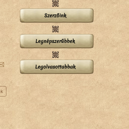
Szerzőink
Legnépszerűbbek
Legolvasottabbak
ok