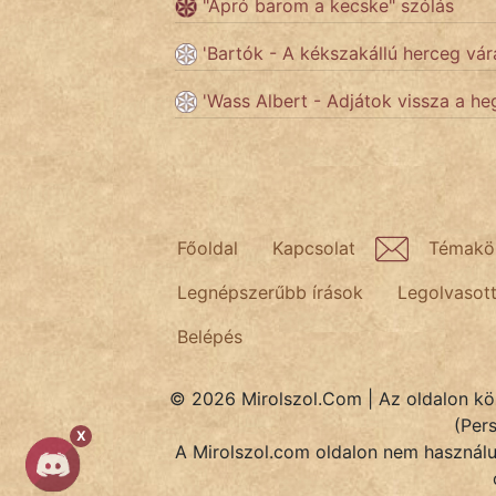
"Apró barom a kecske" szólás
'Bartók - A kékszakállú herceg vár
Népszerű szerzőink:
'Wass Albert - Adjátok vissza a he
cinege
fantom
Hunor
Főoldal
Kapcsolat
Témakö
Jób Gedeon
Legnépszerűbb írások
Legolvasot
Láron Ádám
Belépés
mikkamakka
© 2026 Mirolszol.Com | Az oldalon közö
vörös ördög
(Per
X
A Mirolszol.com oldalon nem használun
nagyöreg