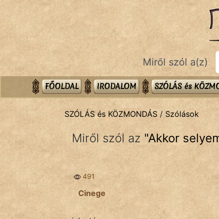
SZÓLÁS ÉS KÖZMONDÁS
témák:
Bibliai
Miről szól a(z)
Kifejezések
Közmondások
FŐOLDAL
IRODALOM
SZÓLÁS és KÖZ
Rímelő
SZÓLÁS és KÖZMONDÁS
/
Szólások
Szállóigék
Miről szól az
"
Akkor selye
Szóláscsoportok
Szólások
491
Tréfás
Cinege