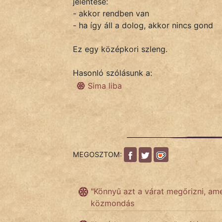
jelentése:
- akkor rendben van
- ha így áll a dolog, akkor nincs gond
IRODALOM
Ez egy középkori szleng.
SZÓLÁS
És
Hasonló szólásunk a:
KÖZMONDÁS
Sima liba
PSZICHO
ZENE
FILM
MEGOSZTOM:
ÉLETMÓD
"Könnyű azt a várat megőrizni, ame
MAGYARSÁG
közmondás
És
TÖRTÉNELEM