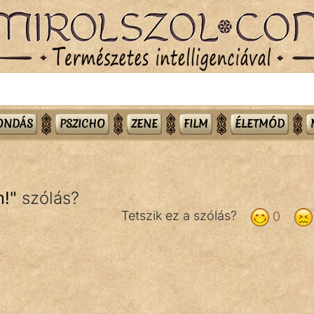
MONDÁS
PSZICHO
ZENE
FILM
ÉLETMÓD
m!
"
szólás?
Tetszik ez a szólás?
0