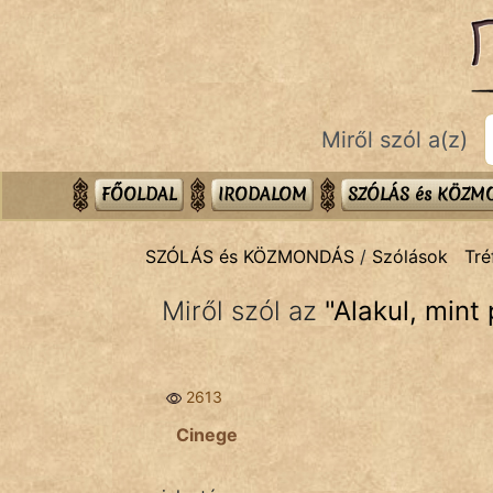
SZÓLÁS ÉS KÖZMONDÁS
témák:
Bibliai
Miről szól a(z)
Kifejezések
Közmondások
FŐOLDAL
IRODALOM
SZÓLÁS és KÖZ
Rímelő
SZÓLÁS és KÖZMONDÁS
/
Szólások
Tré
Szállóigék
Miről szól az
"
Alakul, mint
Szóláscsoportok
Szólások
2613
Tréfás
Cinege