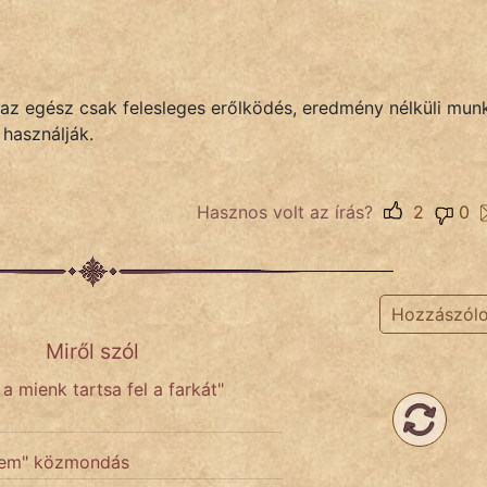
y az egész csak felesleges erőlködés, eredmény nélküli mun
használják.
Hasznos volt az írás?
2
0
Hozzászól
Miről szól
a mienk tartsa fel a farkát"
 nem" közmondás