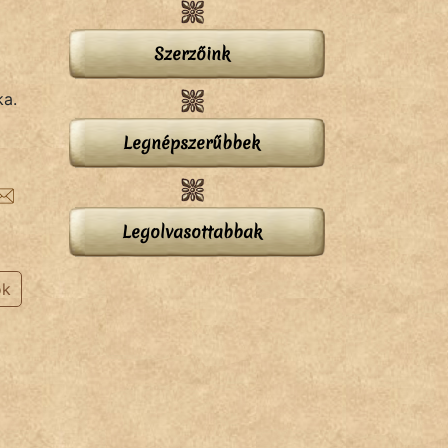
Szerzőink
ka.
Legnépszerűbbek
Legolvasottabbak
ok