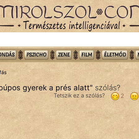
MONDÁS
PSZICHO
ZENE
FILM
ÉLETMÓD
fás
 púpos gyerek a prés alatt
"
szólás?
Tetszik ez a szólás?
2