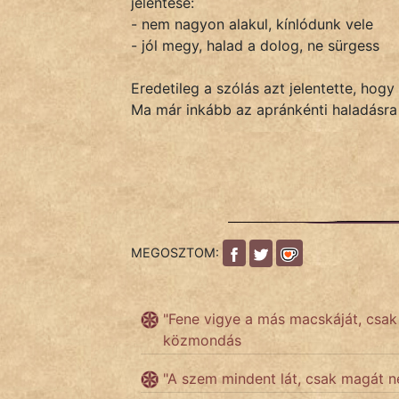
jelentése:
- nem nagyon alakul, kínlódunk vele
- jól megy, halad a dolog, ne sürgess
IRODALOM
Eredetileg a szólás azt jelentette, hog
SZÓLÁS
Ma már inkább az apránkénti haladásra 
És
KÖZMONDÁS
PSZICHO
ZENE
MEGOSZTOM:
FILM
ÉLETMÓD
"Fene vigye a más macskáját, csak 
közmondás
MAGYARSÁG
És
"A szem mindent lát, csak magát
TÖRTÉNELEM