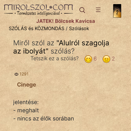
SZÓLÁS ÉS KÖZMONDÁS
témák:
JÁTÉK! Bölcsek Kavicsa
Bibliai
SZÓLÁS és KÖZMONDÁS
/
Szólások
Kifejezések
Miről szól az
"
Alulról szagolja
az ibolyát
Közmondások
"
szólás?
Tetszik ez a szólás?
6
2
Rímelő
1291
Szállóigék
Cinege
Szóláscsoportok
Szólások
jelentése:
- meghalt
Tréfás
- nincs az élők sorában