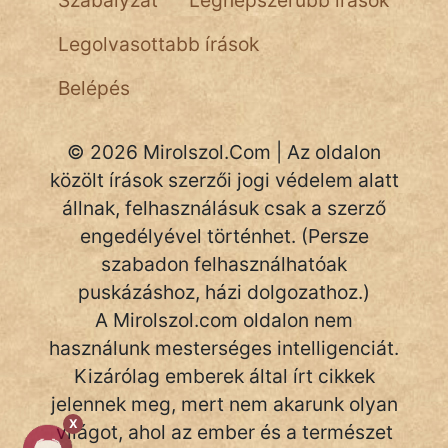
Szabályzat
Legnépszerűbb írások
NapHold
Legolvasottabb írások
Név nélkül
Belépés
pszichopati
© 2026 Mirolszol.Com | Az oldalon
szegény legény
közölt írások szerzői jogi védelem alatt
Hoffer Botond
állnak, felhasználásuk csak a szerző
engedélyével történhet. (Persze
szemfüles
szabadon felhasználhatóak
puskázáshoz, házi dolgozathoz.)
A Mirolszol.com oldalon nem
használunk mesterséges intelligenciát.
Kizárólag emberek által írt cikkek
jelennek meg, mert nem akarunk olyan
X
világot, ahol az ember és a természet