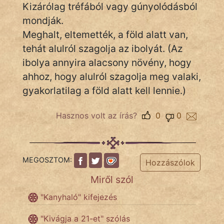
Kizárólag tréfából vagy gúnyolódásból
mondják.
Meghalt, eltemették, a föld alatt van,
IRODALOM
tehát alulról szagolja az ibolyát. (Az
SZÓLÁS
ibolya annyira alacsony növény, hogy
És
ahhoz, hogy alulról szagolja meg valaki,
KÖZMONDÁS
gyakorlatilag a föld alatt kell lennie.)
PSZICHO
Hasznos volt az írás?
0
0
ZENE
FILM
MEGOSZTOM:
Hozzászólok
ÉLETMÓD
Miről szól
"Kanyhaló" kifejezés
MAGYARSÁG
És
"Kivágja a 21-et" szólás
TÖRTÉNELEM