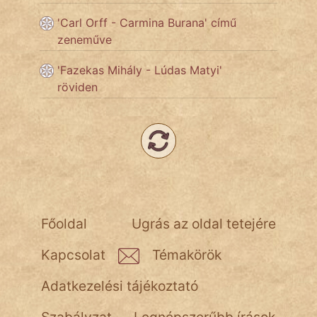
'Carl Orff - Carmina Burana' című
Népszerű szerzőink:
zeneműve
'Fazekas Mihály - Lúdas Matyi'
cinege
röviden
fantom
Hunor
Jób Gedeon
Láron Ádám
Főoldal
Ugrás az oldal tetejére
mikkamakka
Kapcsolat
Témakörök
vörös ördög
Adatkezelési tájékoztató
nagyöreg