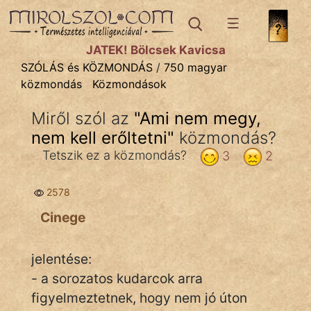
SZÓLÁS ÉS KÖZMONDÁS
témák:
JÁTÉK! Bölcsek Kavicsa
Bibliai
SZÓLÁS és KÖZMONDÁS
/
750 magyar
közmondás
Közmondások
Kifejezések
Miről szól az
"
Ami nem megy,
Közmondások
nem kell erőltetni
"
közmondás?
Rímelő
Tetszik ez a közmondás?
3
2
Szállóigék
2578
Szóláscsoportok
Cinege
Szólások
jelentése:
Tréfás
- a sorozatos kudarcok arra
figyelmeztetnek, hogy nem jó úton