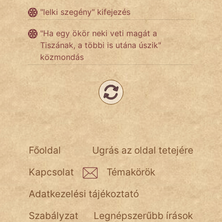
"lelki szegény" kifejezés
Népszerű szerzőink:
"Ha egy ökör neki veti magát a
Tiszának, a többi is utána úszik"
közmondás
cinege
fantom
Hunor
Jób Gedeon
Láron Ádám
Főoldal
Ugrás az oldal tetejére
mikkamakka
Kapcsolat
Témakörök
vörös ördög
Adatkezelési tájékoztató
nagyöreg
Szabályzat
Legnépszerűbb írások