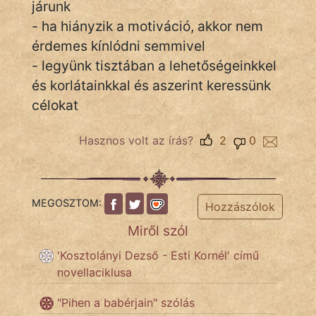
járunk
- ha hiányzik a motiváció, akkor nem
érdemes kínlódni semmivel
IRODALOM
- legyünk tisztában a lehetőségeinkkel
és korlátainkkal és aszerint keressünk
SZÓLÁS
És
célokat
KÖZMONDÁS
Hasznos volt az írás?
2
0
PSZICHO
ZENE
MEGOSZTOM:
Hozzászólok
FILM
Miről szól
ÉLETMÓD
'Kosztolányi Dezső - Esti Kornél' című
novellaciklusa
MAGYARSÁG
És
"Pihen a babérjain" szólás
TÖRTÉNELEM