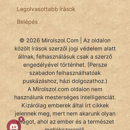
NapHold
Legolvasottabb írások
Név nélkül
Belépés
pszichopati
© 2026 Mirolszol.Com | Az oldalon
szegény legény
közölt írások szerzői jogi védelem alatt
állnak, felhasználásuk csak a szerző
Hoffer Botond
engedélyével történhet. (Persze
szemfüles
szabadon felhasználhatóak
puskázáshoz, házi dolgozathoz.)
A Mirolszol.com oldalon nem
használunk mesterséges intelligenciát.
Kizárólag emberek által írt cikkek
jelennek meg, mert nem akarunk olyan
X
világot, ahol az ember és a természet
mellékszereplő.