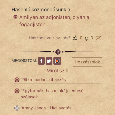
Hasonló közmondásunk a:
Amilyen az adjonisten, olyan a
IRODALOM
fogadjisten
SZÓLÁS
És
Hasznos volt az írás?
0
0
KÖZMONDÁS
PSZICHO
MEGOSZTOM:
Hozzászólok
ZENE
Miről szól
FILM
"Ritka madár" kifejezés
ÉLETMÓD
"Egyformák, hasonlók" jelentésű
szólások
MAGYARSÁG
És
'Arany János - Híd-avatás'
TÖRTÉNELEM