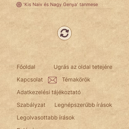
'Kis Naiv és Nagy Genya' tanmese
Népszerű szerzőink:
cinege
fantom
Hunor
Főoldal
Ugrás az oldal tetejére
Jób Gedeon
Kapcsolat
Témakörök
Láron Ádám
Adatkezelési tájékoztató
mikkamakka
Szabályzat
Legnépszerűbb írások
vörös ördög
Legolvasottabb írások
nagyöreg