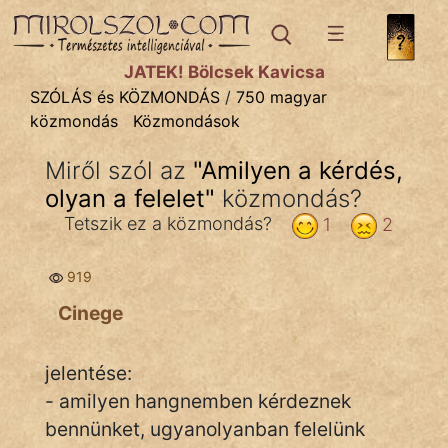
SZÓLÁS ÉS KÖZMONDÁS
témák:
JÁTÉK! Bölcsek Kavicsa
Bibliai
SZÓLÁS és KÖZMONDÁS
/
750 magyar
közmondás
Közmondások
Kifejezések
Miről szól az
"
Amilyen a kérdés,
Közmondások
olyan a felelet
"
közmondás?
Rímelő
Tetszik ez a közmondás?
1
2
Szállóigék
919
Szóláscsoportok
Cinege
Szólások
jelentése:
Tréfás
- amilyen hangnemben kérdeznek
bennünket, ugyanolyanban felelünk