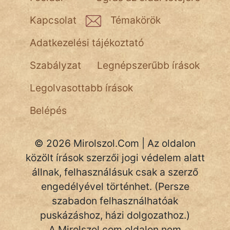
NapHold
Kapcsolat
Témakörök
Név nélkül
Adatkezelési tájékoztató
pszichopati
Szabályzat
Legnépszerűbb írások
szegény legény
Legolvasottabb írások
Hoffer Botond
Belépés
szemfüles
© 2026 Mirolszol.Com | Az oldalon
közölt írások szerzői jogi védelem alatt
állnak, felhasználásuk csak a szerző
engedélyével történhet. (Persze
szabadon felhasználhatóak
puskázáshoz, házi dolgozathoz.)
A Mirolszol.com oldalon nem