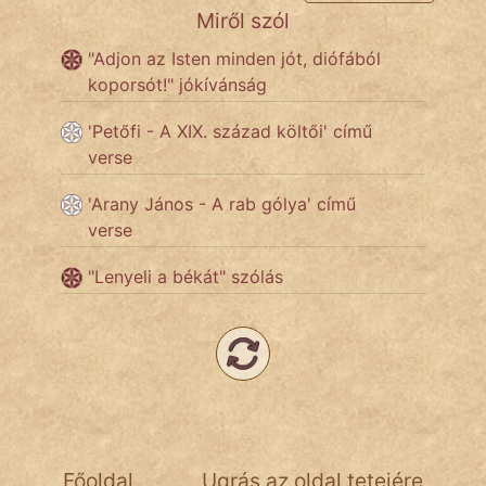
Miről szól
Népszerű szerzőink:
"Adjon az Isten minden jót, diófából
koporsót!" jókívánság
cinege
'Petőfi - A XIX. század költői' című
verse
fantom
'Arany János - A rab gólya' című
Hunor
verse
Jób Gedeon
"Lenyeli a békát" szólás
Láron Ádám
mikkamakka
vörös ördög
nagyöreg
Főoldal
Ugrás az oldal tetejére