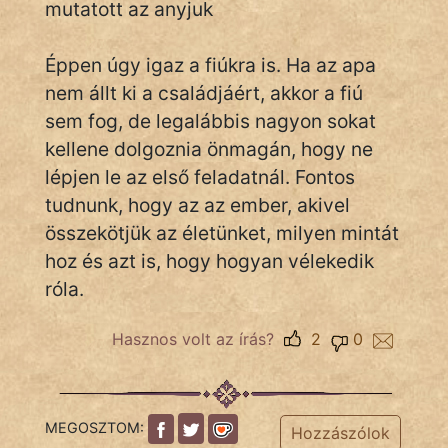
mutatott az anyjuk
Éppen úgy igaz a fiúkra is. Ha az apa
IRODALOM
nem állt ki a családjáért, akkor a fiú
SZÓLÁS
sem fog, de legalábbis nagyon sokat
És
kellene dolgoznia önmagán, hogy ne
KÖZMONDÁS
lépjen le az első feladatnál. Fontos
tudnunk, hogy az az ember, akivel
PSZICHO
összekötjük az életünket, milyen mintát
ZENE
hoz és azt is, hogy hogyan vélekedik
róla.
FILM
Hasznos volt az írás?
2
0
ÉLETMÓD
MAGYARSÁG
És
MEGOSZTOM:
TÖRTÉNELEM
Hozzászólok