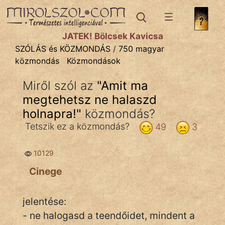
SZÓLÁS ÉS KÖZMONDÁS
témák:
JÁTÉK! Bölcsek Kavicsa
Bibliai
SZÓLÁS és KÖZMONDÁS
/
750 magyar
közmondás
Közmondások
Kifejezések
Miről szól az
"
Amit ma
Közmondások
megtehetsz ne halaszd
Rímelő
holnapra!
"
közmondás?
Tetszik ez a közmondás?
49
3
Szállóigék
Szóláscsoportok
10129
Cinege
Szólások
Tréfás
jelentése:
- ne halogasd a teendőidet, mindent a