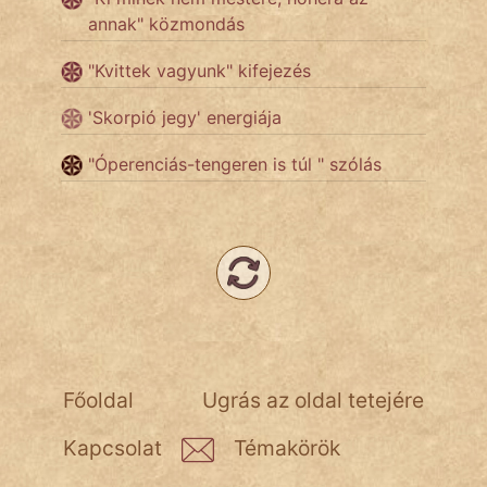
annak" közmondás
Népszerű szerzőink:
"Kvittek vagyunk" kifejezés
'Skorpió jegy' energiája
cinege
"Óperenciás-tengeren is túl " szólás
fantom
Hunor
Jób Gedeon
Láron Ádám
mikkamakka
Főoldal
Ugrás az oldal tetejére
vörös ördög
Kapcsolat
Témakörök
nagyöreg