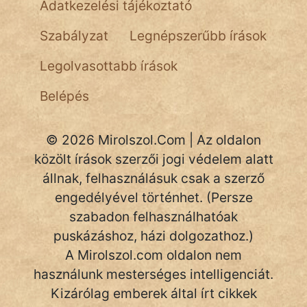
Adatkezelési tájékoztató
NapHold
Szabályzat
Legnépszerűbb írások
Név nélkül
Legolvasottabb írások
pszichopati
Belépés
szegény legény
Hoffer Botond
© 2026 Mirolszol.Com | Az oldalon
közölt írások szerzői jogi védelem alatt
szemfüles
állnak, felhasználásuk csak a szerző
engedélyével történhet. (Persze
szabadon felhasználhatóak
puskázáshoz, házi dolgozathoz.)
A Mirolszol.com oldalon nem
használunk mesterséges intelligenciát.
Kizárólag emberek által írt cikkek