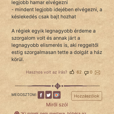
legjobb hamar elvégezni
- mindent legjobb idejében elvégezni, a
késlekedés csak bajt hozhat
IRODALOM
A régiek egyik legnagyobb érdeme a
SZÓLÁS
És
szorgalom volt és annak járt a
KÖZMONDÁS
legnagyobb elismerés is, aki reggeltől
estig szorgalmasan tette a dolgát a ház
PSZICHO
körül.
ZENE
Hasznos volt az írás?
62
0
FILM
ÉLETMÓD
MEGOSZTOM:
Hozzászólok
MAGYARSÁG
Miről szól
És
TÖRTÉNELEM
"Ki minek nem mestere, hóhéra az