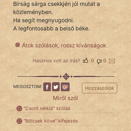
Bírság sárga csekkjén jól mutat a
közleményben.
Ha segít megnyugodni.
IRODALOM
A legfontosabb a belső béke.
SZÓLÁS
És
Átok szólások, rossz kívánságok
KÖZMONDÁS
Hasznos volt az írás?
0
0
PSZICHO
ZENE
MEGOSZTOM:
Hozzászólok
FILM
Miről szól
ÉLETMÓD
"Csont nélkül" szólás
MAGYARSÁG
"Bölcsek köve" kifejezés
És
TÖRTÉNELEM