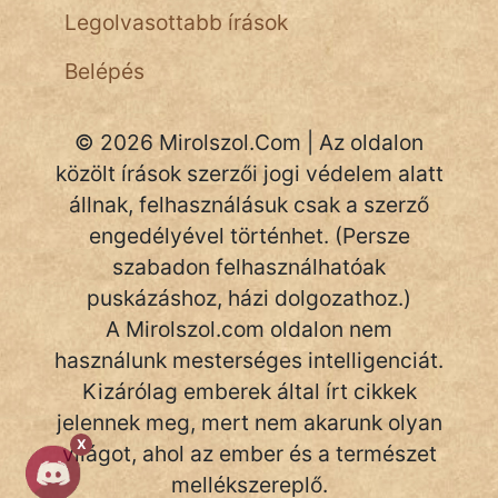
Legolvasottabb írások
NapHold
Belépés
Név nélkül
pszichopati
© 2026 Mirolszol.Com | Az oldalon
szegény legény
közölt írások szerzői jogi védelem alatt
állnak, felhasználásuk csak a szerző
Hoffer Botond
engedélyével történhet. (Persze
szabadon felhasználhatóak
szemfüles
puskázáshoz, házi dolgozathoz.)
A Mirolszol.com oldalon nem
használunk mesterséges intelligenciát.
Kizárólag emberek által írt cikkek
jelennek meg, mert nem akarunk olyan
X
világot, ahol az ember és a természet
mellékszereplő.