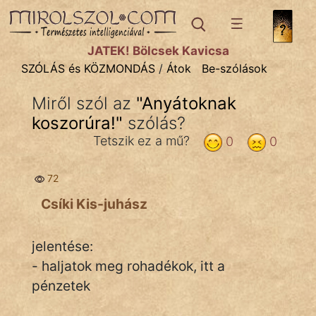
SZÓLÁS ÉS KÖZMONDÁS
témák:
JÁTÉK! Bölcsek Kavicsa
Bibliai
SZÓLÁS és KÖZMONDÁS
/
Átok
Be-szólások
Kifejezések
Miről szól az
"
Anyátoknak
koszorúra!
Közmondások
"
szólás?
Tetszik ez a mű?
0
0
Rímelő
72
Szállóigék
Csíki Kis-juhász
Szóláscsoportok
Szólások
jelentése:
- haljatok meg rohadékok, itt a
Tréfás
pénzetek