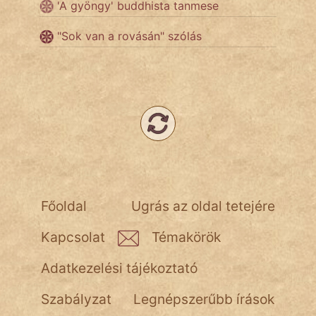
'A gyöngy' buddhista tanmese
"Sok van a rovásán" szólás
Népszerű szerzőink:
cinege
fantom
Hunor
Jób Gedeon
Főoldal
Ugrás az oldal tetejére
Láron Ádám
Kapcsolat
Témakörök
mikkamakka
Adatkezelési tájékoztató
vörös ördög
Szabályzat
Legnépszerűbb írások
nagyöreg