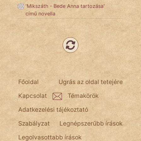
'Mikszáth - Bede Anna tartozása'
című novella
Népszerű szerzőink:
cinege
fantom
Hunor
Jób Gedeon
Főoldal
Ugrás az oldal tetejére
Láron Ádám
Kapcsolat
Témakörök
mikkamakka
Adatkezelési tájékoztató
vörös ördög
Szabályzat
Legnépszerűbb írások
nagyöreg
Legolvasottabb írások