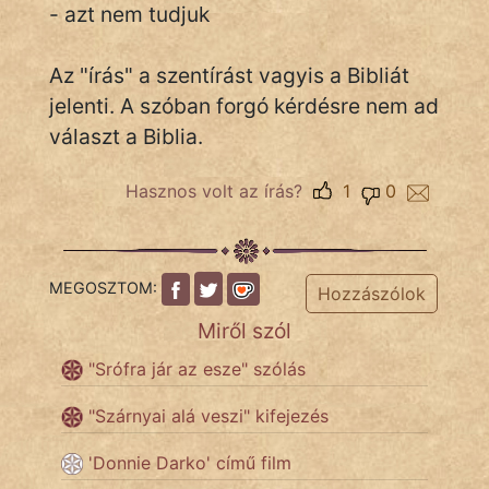
- azt nem tudjuk
Az "írás" a szentírást vagyis a Bibliát
IRODALOM
jelenti. A szóban forgó kérdésre nem ad
SZÓLÁS
választ a Biblia.
És
KÖZMONDÁS
Hasznos volt az írás?
1
0
PSZICHO
ZENE
MEGOSZTOM:
Hozzászólok
Miről szól
FILM
"Srófra jár az esze" szólás
ÉLETMÓD
"Szárnyai alá veszi" kifejezés
MAGYARSÁG
És
'Donnie Darko' című film
TÖRTÉNELEM