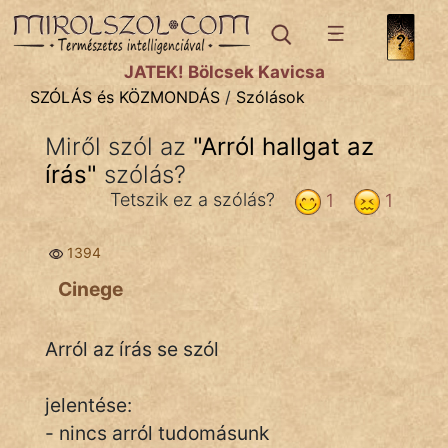
SZÓLÁS ÉS KÖZMONDÁS
témák:
JÁTÉK! Bölcsek Kavicsa
Bibliai
SZÓLÁS és KÖZMONDÁS
/
Szólások
Kifejezések
Miről szól az
"
Arról hallgat az
írás
Közmondások
"
szólás?
Tetszik ez a szólás?
1
1
Rímelő
1394
Szállóigék
Cinege
Szóláscsoportok
Szólások
Arról az írás se szól
Tréfás
jelentése:
- nincs arról tudomásunk