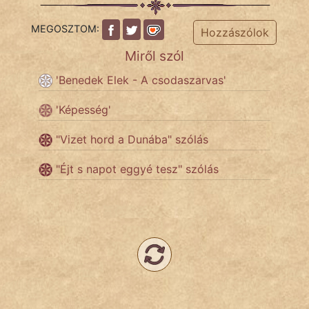
Név nélkül
MEGOSZTOM:
Hozzászólok
pszichopati
Miről szól
szegény legény
'Benedek Elek - A csodaszarvas'
Hoffer Botond
'Képesség'
szemfüles
"Vizet hord a Dunába" szólás
"Éjt s napot eggyé tesz" szólás