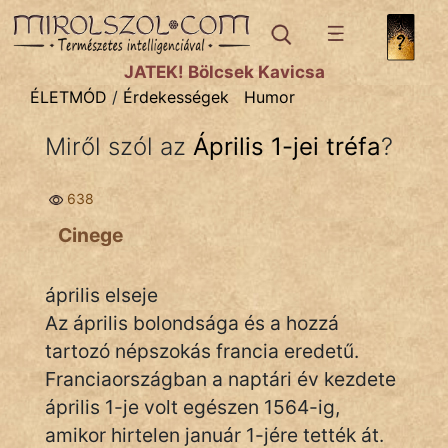
ÉLETMÓD
témák:
JÁTÉK! Bölcsek Kavicsa
Egészség
ÉLETMÓD
/
Érdekességek
Humor
Gyerekpszicho
Miről szól az
Április 1-jei tréfa
?
Mese
638
Pénz
Cinege
Pszichológia
április elseje
Sport
Az április bolondsága és a hozzá
Ünnepek
tartozó népszokás francia eredetű.
Franciaországban a naptári év kezdete
április 1-je volt egészen 1564-ig,
amikor hirtelen január 1-jére tették át.