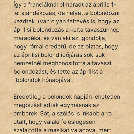
Így a franciáknál elmaradt az április 1-
IRODALOM
jei ajándékozás, de helyette bolondozni
kezdtek. (van olyan feltevés is, hogy az
SZÓLÁS
áprilisi bolondozás a kelta tavaszünnep
És
KÖZMONDÁS
maradéka, és van aki azt gondolja,
hogy római eredetű, de az biztos, hogy
PSZICHO
az áprilisi bolond időjárás sok-sok
nemzetnél meghonosította a tavaszi
ZENE
bolondozást, és tette az áprilist a
FILM
"bolondok hónapjává".
ÉLETMÓD
Eredetileg a bolondok napján lehetetlen
megbízást adtak egymásnak az
MAGYARSÁG
emberek. Sőt, a szólás is inkább arra
És
TÖRTÉNELEM
utalt, hogy valaki feleslegesen
szalajtotta a másikat valahová, mert