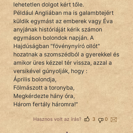
Népszerű szerzőink:
lehetetlen dolgot kért tőle.
Például Angliában ma is galambtejért
küldik egymást az emberek vagy Éva
cinege
anyjának históriáját kérik számon
fantom
egymáson bolondok napján. A
Hajdúságban "fövénynyíró ollót"
Hunor
hozatnak a szomszédból a gyerekkel és
Jób Gedeon
amikor üres kézzel tér vissza, azzal a
versikével gúnyolják, hogy :
Láron Ádám
Április bolondja,
mikkamakka
Fölmászott a toronyba,
Megkérdezte hány óra,
vörös ördög
Három fertály háromra!"
nagyöreg
Hasznos volt az írás?
3
0
NapHold