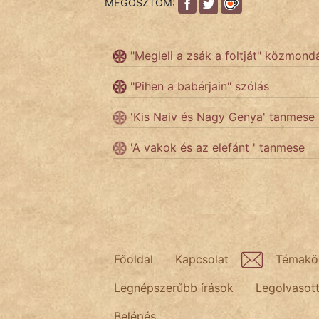
MEGOSZTOM:
Népszerű szerzőink:
"Megleli a zsák a foltját" közmond
cinege
"Pihen a babérjain" szólás
fantom
'Kis Naiv és Nagy Genya' tanmese
Hunor
'A vakok és az elefánt ' tanmese
Jób Gedeon
Láron Ádám
mikkamakka
Főoldal
Kapcsolat
Témakö
vörös ördög
Legnépszerűbb írások
Legolvasot
nagyöreg
Belépés