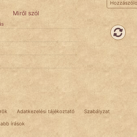
Hozzászól
Miről szól
ás
rök
Adatkezelési tájékoztató
Szabályzat
tabb írások