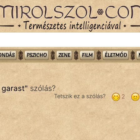
MONDÁS
PSZICHO
ZENE
FILM
ÉLETMÓD
a garast
"
szólás?
Tetszik ez a szólás?
2