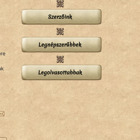
Szerzőink
Legnépszerűbbek
ére
ak
Legolvasottabbak