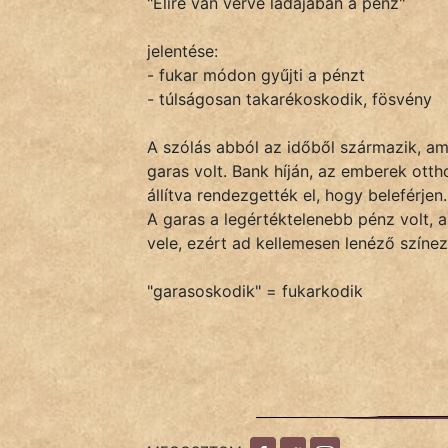
"Élire van verve ládájában a pénz"
jelentése:
IRODALOM
- fukar módon gyűjti a pénzt
- túlságosan takarékoskodik, fösvény
SZÓLÁS
És
A szólás abból az időből származik, am
KÖZMONDÁS
garas volt. Bank híján, az emberek otth
állítva rendezgették el, hogy beleférje
PSZICHO
A garas a legértéktelenebb pénz volt,
vele, ezért ad kellemesen lenéző színez
ZENE
"garasoskodik" = fukarkodik
FILM
ÉLETMÓD
MAGYARSÁG
És
TÖRTÉNELEM