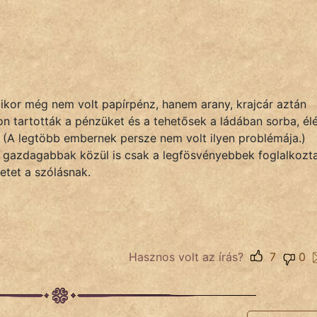
ikor még nem volt papírpénz, hanem arany, krajcár aztán
on tartották a pénzüket és a tehetősek a ládában sorba, él
n. (A legtöbb embernek persze nem volt ilyen problémája.)
 a gazdagabbak közül is csak a legfösvényebbek foglalkozt
etet a szólásnak.
Hasznos volt az írás?
7
0