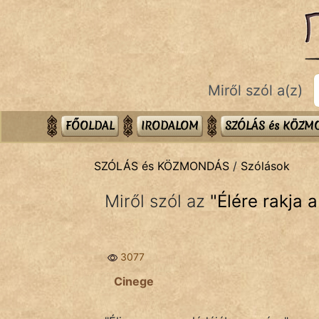
SZÓLÁS ÉS KÖZMONDÁS
témák:
Bibliai
Miről szól a(z)
Kifejezések
Közmondások
FŐOLDAL
IRODALOM
SZÓLÁS és KÖZ
Rímelő
SZÓLÁS és KÖZMONDÁS
/
Szólások
Szállóigék
Miről szól az
"
Élére rakja 
Szóláscsoportok
Szólások
3077
Tréfás
Cinege