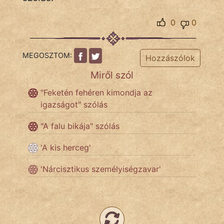
NapHold
0
0
Név nélkül
pszichopati
MEGOSZTOM:
Hozzászólok
szegény legény
Miről szól
Hoffer Botond
"Feketén fehéren kimondja az
igazságot" szólás
szemfüles
"A falu bikája" szólás
'A kis herceg'
'Nárcisztikus személyiségzavar'