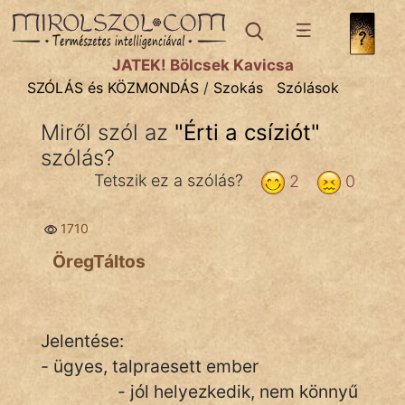
SZÓLÁS ÉS KÖZMONDÁS
témák:
JÁTÉK! Bölcsek Kavicsa
Bibliai
SZÓLÁS és KÖZMONDÁS
/
Szokás
Szólások
Kifejezések
Miről szól az
"
Érti a csíziót
"
szólás?
Közmondások
Tetszik ez a szólás?
2
0
Rímelő
1710
Szállóigék
ÖregTáltos
Szóláscsoportok
Szólások
Jelentése:
Tréfás
- ügyes, talpraesett ember
- jól helyezkedik, nem könnyű