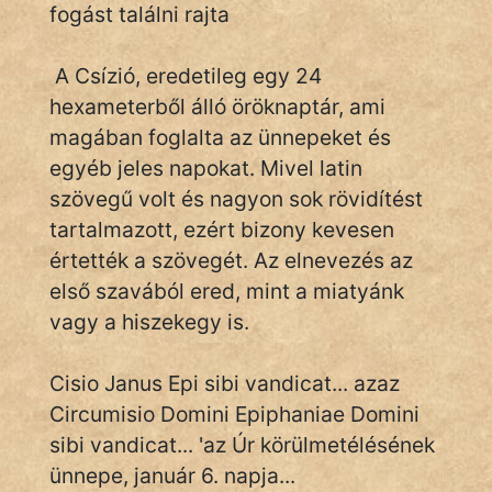
fogást találni rajta
A Csízió, eredetileg egy 24
IRODALOM
hexameterből álló öröknaptár, ami
SZÓLÁS
magában foglalta az ünnepeket és
És
egyéb jeles napokat. Mivel latin
KÖZMONDÁS
szövegű volt és nagyon sok rövidítést
tartalmazott, ezért bizony kevesen
PSZICHO
értették a szövegét. Az elnevezés az
ZENE
első szavából ered, mint a miatyánk
vagy a hiszekegy is.
FILM
ÉLETMÓD
Cisio Janus Epi sibi vandicat... azaz
Circumisio Domini Epiphaniae Domini
MAGYARSÁG
sibi vandicat... 'az Úr körülmetélésének
És
ünnepe, január 6. napja...
TÖRTÉNELEM