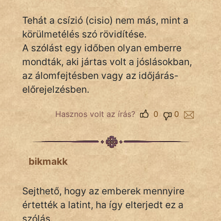
Tehát a csízió (cisio) nem más, mint a
Népszerű szerzőink:
körülmetélés szó rövidítése.
A szólást egy időben olyan emberre
cinege
mondták, aki jártas volt a jóslásokban,
fantom
az álomfejtésben vagy az időjárás-
előrejelzésben.
Hunor
Hasznos volt az írás?
0
0
Jób Gedeon
Láron Ádám
mikkamakka
bikmakk
vörös ördög
Sejthető, hogy az emberek mennyire
nagyöreg
értették a latint, ha így elterjedt ez a
szólás.