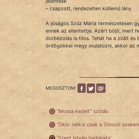
jelentése
– csapzott, rendezetlen küllemű lány
IRODALOM
A jóságos Szűz Mária természetesen gyö
ennek az ellentettje. Azért böjti, mert
SZÓLÁS
dorbézolás is tilos. Tehát ha a zilált é
És
ördögökkel megy mulatozni, akkor az m
KÖZMONDÁS
PSZICHO
ZENE
MEGOSZTOM:
FILM
ÉLETMÓD
"Mossa kezeit" szólás
MAGYARSÁG
"Ökör nélkül csak a Göncöl szeke
És
'Szent István hadjárata'
TÖRTÉNELEM