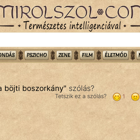
MONDÁS
PSZICHO
ZENE
FILM
ÉLETMÓD
a böjti boszorkány
"
szólás?
Tetszik ez a szólás?
1