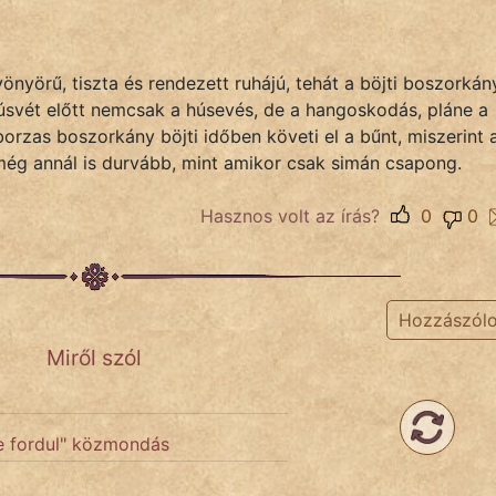
nyörű, tiszta és rendezett ruhájú, tehát a böjti boszorkán
 húsvét előtt nemcsak a húsevés, de a hangoskodás, pláne a
s borzas boszorkány böjti időben követi el a bűnt, miszerint 
ég annál is durvább, mint amikor csak simán csapong.
Hasznos volt az írás?
0
0
Hozzászól
Miről szól
re fordul" közmondás