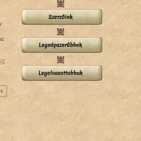
Szerzőink
y
az
Legnépszerűbbek
Legolvasottabbak
ok