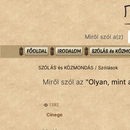
SZÓLÁS ÉS KÖZMONDÁS
témák:
Bibliai
Miről szól a(z)
Kifejezések
Közmondások
FŐOLDAL
IRODALOM
SZÓLÁS és KÖZ
Rímelő
SZÓLÁS és KÖZMONDÁS
/
Szólások
Szállóigék
Miről szól az
"
Olyan, mint 
Szóláscsoportok
Szólások
1392
Tréfás
Cinege