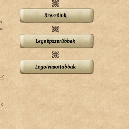
Szerzőink
s
pa,
Legnépszerűbbek
Legolvasottabbak
ok