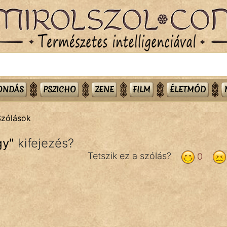
MONDÁS
PSZICHO
ZENE
FILM
ÉLETMÓD
Szólások
gy
"
kifejezés?
Tetszik ez a szólás?
0