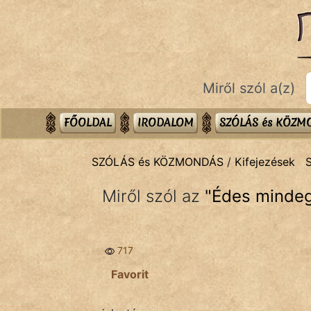
SZÓLÁS ÉS KÖZMONDÁS
témák:
Bibliai
Miről szól a(z)
Kifejezések
Közmondások
FŐOLDAL
IRODALOM
SZÓLÁS és KÖZ
Rímelő
SZÓLÁS és KÖZMONDÁS
/
Kifejezések
Szállóigék
Miről szól az
"
Édes minde
Szóláscsoportok
Szólások
717
Tréfás
Favorit