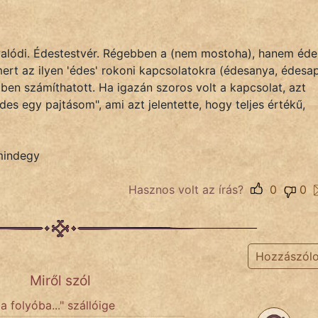
i, valódi. Édestestvér. Régebben a (nem mostoha), hanem éde
mert az ilyen 'édes' rokoni kapcsolatokra (édesanya, édesa
ben számíthatott. Ha igazán szoros volt a kapcsolat, azt
s egy pajtásom", ami azt jelentette, hogy teljes értékű,
mindegy
Hasznos volt az írás?
0
0
Hozzászól
Miről szól
 folyóba..." szállóige