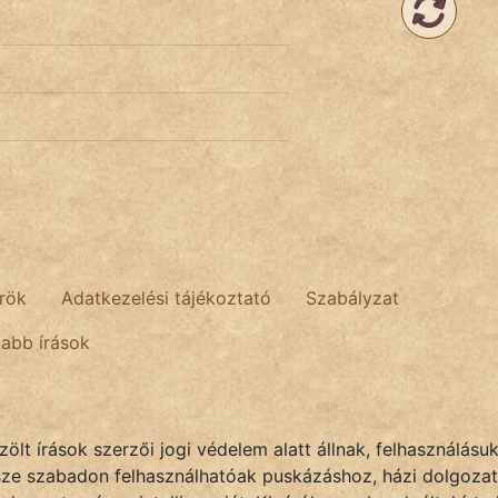
rök
Adatkezelési tájékoztató
Szabályzat
tabb írások
lt írások szerzői jogi védelem alatt állnak, felhasználásu
sze szabadon felhasználhatóak puskázáshoz, házi dolgozat