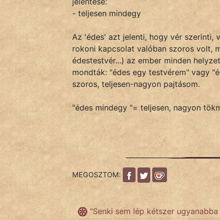
jelentése:
- teljesen mindegy
IRODALOM
Az 'édes' azt jelenti, hogy vér szerint
rokoni kapcsolat valóban szoros volt, 
SZÓLÁS
édestestvér...) az ember minden helyzet
És
mondták: "édes egy testvérem" vagy "éde
KÖZMONDÁS
szoros, teljesen-nagyon pajtásom.
PSZICHO
"édes mindegy "= teljesen, nagyon tök
ZENE
FILM
ÉLETMÓD
MEGOSZTOM:
MAGYARSÁG
És
"Senki sem lép kétszer ugyanabba a
TÖRTÉNELEM