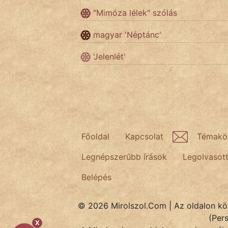
"Mimóza lélek" szólás
Népszerű szerzőink:
magyar 'Néptánc'
'Jelenlét'
cinege
fantom
Hunor
Jób Gedeon
Főoldal
Kapcsolat
Témakö
Láron Ádám
Legnépszerűbb írások
Legolvasot
mikkamakka
Belépés
vörös ördög
© 2026 Mirolszol.Com | Az oldalon közö
nagyöreg
(Per
X