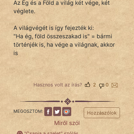
Az Ég és a Föld a világ két vége, két
véglete.
Népszerű szerzőink:
A világvégét is így fejezték ki:
cinege
"Ha ég, föld összeszakad is" = bármi
történjék is, ha vége a világnak, akkor
fantom
is
Hunor
Jób Gedeon
Hasznos volt az írás?
2
0
Láron Ádám
mikkamakka
MEGOSZTOM:
Hozzászólok
vörös ördög
Miről szól
nagyöreg
"Csapja a szelet" szólás