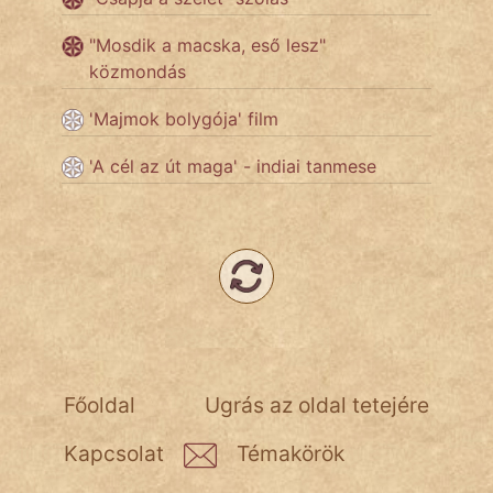
NapHold
"Mosdik a macska, eső lesz"
Név nélkül
közmondás
pszichopati
'Majmok bolygója' film
'A cél az út maga' - indiai tanmese
szegény legény
Hoffer Botond
szemfüles
Főoldal
Ugrás az oldal tetejére
Kapcsolat
Témakörök