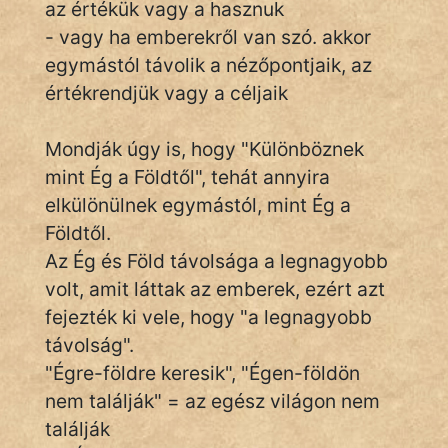
az értékük vagy a hasznuk
- vagy ha emberekről van szó. akkor
egymástól távolik a nézőpontjaik, az
IRODALOM
értékrendjük vagy a céljaik
SZÓLÁS
És
Mondják úgy is, hogy "Különböznek
KÖZMONDÁS
mint Ég a Földtől", tehát annyira
elkülönülnek egymástól, mint Ég a
PSZICHO
Földtől.
Az Ég és Föld távolsága a legnagyobb
ZENE
volt, amit láttak az emberek, ezért azt
FILM
fejezték ki vele, hogy "a legnagyobb
távolság".
ÉLETMÓD
"Égre-földre keresik", "Égen-földön
MAGYARSÁG
nem találják" = az egész világon nem
És
találják
TÖRTÉNELEM