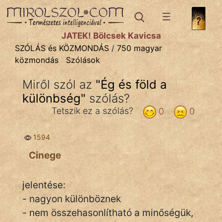
SZÓLÁS ÉS KÖZMONDÁS
témák:
JÁTÉK! Bölcsek Kavicsa
Bibliai
SZÓLÁS és KÖZMONDÁS
/
750 magyar
közmondás
Szólások
Kifejezések
Miről szól az
"
Ég és föld a
Közmondások
különbség
"
szólás?
Rímelő
Tetszik ez a szólás?
0
0
Szállóigék
1594
Szóláscsoportok
Cinege
Szólások
jelentése:
Tréfás
- nagyon különböznek
- nem összehasonlítható a minőségük,