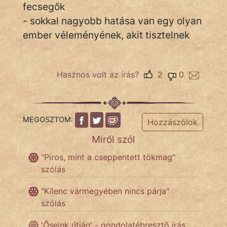
fecsegők
- sokkal nagyobb hatása van egy olyan
ember véleményének, akit tisztelnek
IRODALOM
SZÓLÁS
És
Hasznos volt az írás?
2
0
KÖZMONDÁS
PSZICHO
MEGOSZTOM:
Hozzászólok
ZENE
Miről szól
FILM
"Piros, mint a cseppentett tökmag"
szólás
ÉLETMÓD
"Kilenc vármegyében nincs párja"
MAGYARSÁG
szólás
És
TÖRTÉNELEM
'Őseink útján' - gondolatébresztő írás