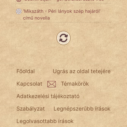
'Mikszáth - Péri lányok szép hajáról'
Népszerű szerzőink:
című novella
cinege
fantom
Hunor
Jób Gedeon
Főoldal
Ugrás az oldal tetejére
Láron Ádám
Kapcsolat
Témakörök
mikkamakka
Adatkezelési tájékoztató
vörös ördög
Szabályzat
Legnépszerűbb írások
nagyöreg
Legolvasottabb írások