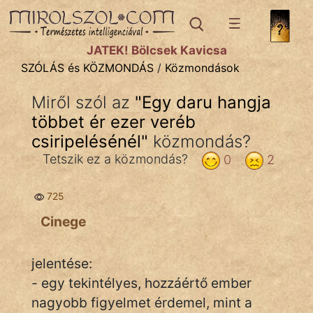
SZÓLÁS ÉS KÖZMONDÁS
témák:
JÁTÉK! Bölcsek Kavicsa
Bibliai
SZÓLÁS és KÖZMONDÁS
/
Közmondások
Kifejezések
Miről szól az
"
Egy daru hangja
többet ér ezer veréb
Közmondások
csiripelésénél
"
közmondás?
Rímelő
Tetszik ez a közmondás?
0
2
Szállóigék
725
Szóláscsoportok
Cinege
Szólások
jelentése:
Tréfás
- egy tekintélyes, hozzáértő ember
nagyobb figyelmet érdemel, mint a