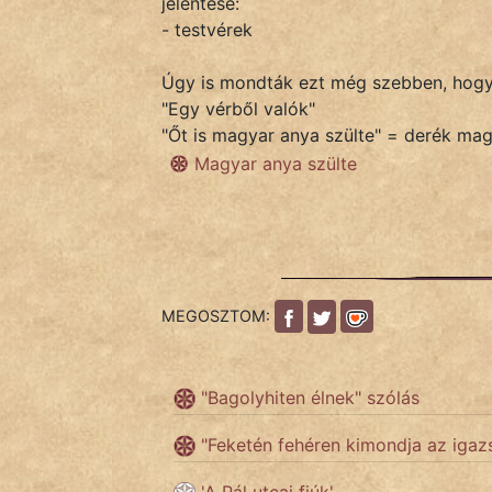
jelentése:
- testvérek
IRODALOM
Úgy is mondták ezt még szebben, hogy
"Egy vérből valók"
SZÓLÁS
"Őt is magyar anya szülte" = derék mag
És
Magyar anya szülte
KÖZMONDÁS
PSZICHO
ZENE
MEGOSZTOM:
FILM
ÉLETMÓD
"Bagolyhiten élnek" szólás
MAGYARSÁG
"Feketén fehéren kimondja az igaz
És
TÖRTÉNELEM
'A Pál utcai fiúk'