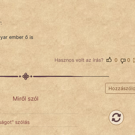
:
yar ember ő is
Hasznos volt az írás?
0
0
Hozzászól
Miről szól
ságot" szólás