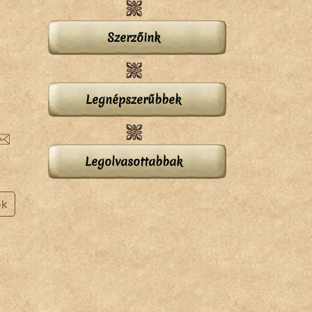
Szerzőink
Legnépszerűbbek
Legolvasottabbak
ok