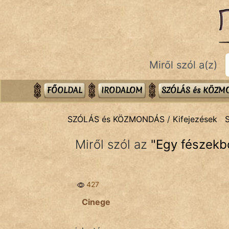
SZÓLÁS ÉS KÖZMONDÁS
témák:
Bibliai
Miről szól a(z)
Kifejezések
Közmondások
FŐOLDAL
IRODALOM
SZÓLÁS és KÖZ
Rímelő
SZÓLÁS és KÖZMONDÁS
/
Kifejezések
Szállóigék
Miről szól az
"
Egy fészekbő
Szóláscsoportok
Szólások
427
Tréfás
Cinege