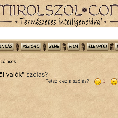
MONDÁS
PSZICHO
ZENE
FILM
ÉLETMÓD
Szólások
l valók
"
szólás?
Tetszik ez a szólás?
0