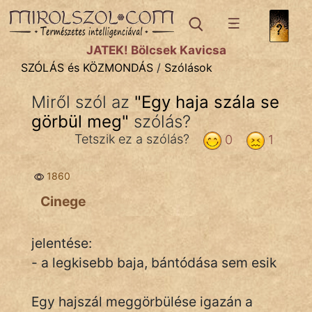
SZÓLÁS ÉS KÖZMONDÁS
témák:
JÁTÉK! Bölcsek Kavicsa
Bibliai
SZÓLÁS és KÖZMONDÁS
/
Szólások
Kifejezések
Miről szól az
"
Egy haja szála se
görbül meg
Közmondások
"
szólás?
Tetszik ez a szólás?
0
1
Rímelő
1860
Szállóigék
Cinege
Szóláscsoportok
Szólások
jelentése:
- a legkisebb baja, bántódása sem esik
Tréfás
Egy hajszál meggörbülése igazán a