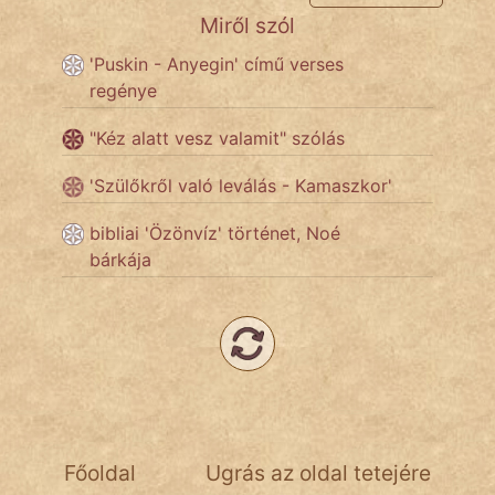
Miről szól
Népszerű szerzőink:
'Puskin - Anyegin' című verses
regénye
cinege
"Kéz alatt vesz valamit" szólás
fantom
'Szülőkről való leválás - Kamaszkor'
Hunor
bibliai 'Özönvíz' történet, Noé
bárkája
Jób Gedeon
Láron Ádám
mikkamakka
vörös ördög
nagyöreg
Főoldal
Ugrás az oldal tetejére