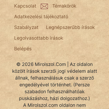
NapHold
Kapcsolat
Témakörök
Név nélkül
Adatkezelési tájékoztató
pszichopati
Szabályzat
Legnépszerűbb írások
szegény legény
Legolvasottabb írások
Hoffer Botond
Belépés
szemfüles
© 2026 Mirolszol.Com | Az oldalon
közölt írások szerzői jogi védelem alatt
állnak, felhasználásuk csak a szerző
engedélyével történhet. (Persze
szabadon felhasználhatóak
puskázáshoz, házi dolgozathoz.)
A Mirolszol.com oldalon nem