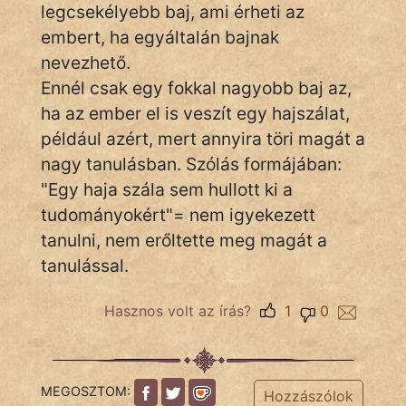
legcsekélyebb baj, ami érheti az
embert, ha egyáltalán bajnak
nevezhető.
IRODALOM
Ennél csak egy fokkal nagyobb baj az,
SZÓLÁS
ha az ember el is veszít egy hajszálat,
És
például azért, mert annyira töri magát a
KÖZMONDÁS
nagy tanulásban. Szólás formájában:
"Egy haja szála sem hullott ki a
PSZICHO
tudományokért"= nem igyekezett
ZENE
tanulni, nem erőltette meg magát a
tanulással.
FILM
Hasznos volt az írás?
1
0
ÉLETMÓD
MAGYARSÁG
És
MEGOSZTOM:
Hozzászólok
TÖRTÉNELEM