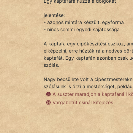
Egy kaptafára húzza a dolgokat
jelentése:
IRODALOM
- azonos mintára készült, egyforma
- nincs semmi egyedi sajátossága
SZÓLÁS
És
A kaptafa egy cipőkészítési eszköz, ami
KÖZMONDÁS
elképzelni, erre húzták rá a nedves bőr
kaptafát. Egy kaptafán azonban csak u
PSZICHO
szólás.
ZENE
Nagy becsülete volt a cipészmestereknek
szólásunk is őrzi a mesterséget, például
FILM
A suszter maradjon a kaptafánál! 
Vargabetűt csinál kifejezés
ÉLETMÓD
MAGYARSÁG
És
TÖRTÉNELEM