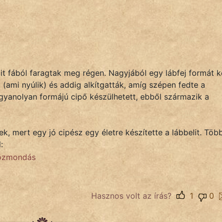
t fából faragtak meg régen. Nagyjából egy lábfej formát ke
t (ami nyúlik) és addig alkítgatták, amíg szépen fedte a
gyanolyan formájú cipő készülhetett, ebből származik a
, mert egy jó cipész egy életre készítette a lábbelit. Töb
:
közmondás
Hasznos volt az írás?
1
0