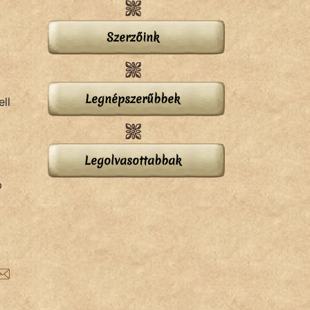
Szerzőink
Legnépszerűbbek
ll
Legolvasottabbak
b