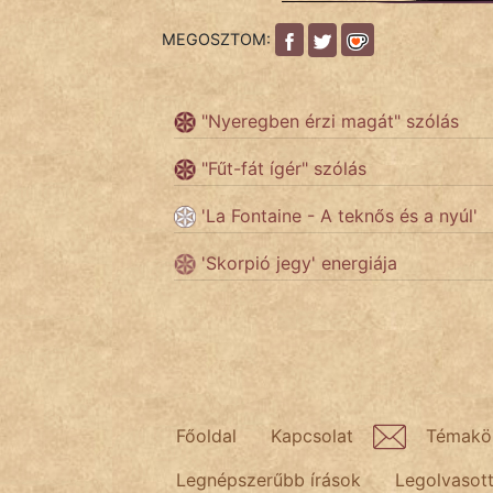
MEGOSZTOM:
Népszerű szerzőink:
"Nyeregben érzi magát" szólás
cinege
"Fűt-fát ígér" szólás
fantom
'La Fontaine - A teknős és a nyúl'
Hunor
'Skorpió jegy' energiája
Jób Gedeon
Láron Ádám
mikkamakka
vörös ördög
Főoldal
Kapcsolat
Témakö
nagyöreg
Legnépszerűbb írások
Legolvasot