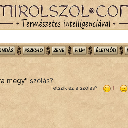
MONDÁS
PSZICHO
ZENE
FILM
ÉLETMÓD
ra megy
"
szólás?
Tetszik ez a szólás?
1