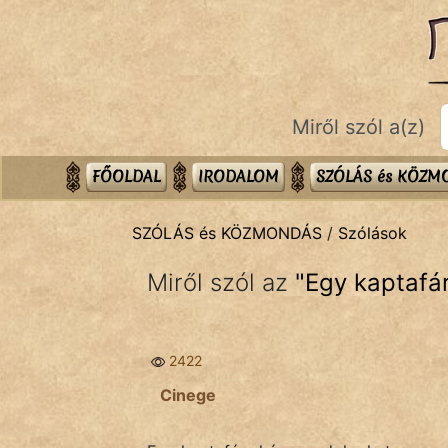
SZÓLÁS ÉS KÖZMONDÁS
témák:
Bibliai
Miről szól a(z)
Kifejezések
Közmondások
FŐOLDAL
IRODALOM
SZÓLÁS és KÖZ
Rímelő
SZÓLÁS és KÖZMONDÁS
/
Szólások
Szállóigék
Miről szól az
"
Egy kaptafá
Szóláscsoportok
Szólások
2422
Tréfás
Cinege