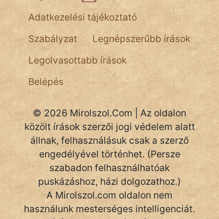
NapHold
Adatkezelési tájékoztató
Név nélkül
Szabályzat
Legnépszerűbb írások
pszichopati
Legolvasottabb írások
szegény legény
Belépés
Hoffer Botond
© 2026 Mirolszol.Com | Az oldalon
szemfüles
közölt írások szerzői jogi védelem alatt
állnak, felhasználásuk csak a szerző
engedélyével történhet. (Persze
szabadon felhasználhatóak
puskázáshoz, házi dolgozathoz.)
A Mirolszol.com oldalon nem
használunk mesterséges intelligenciát.