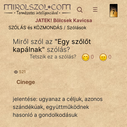
SZÓLÁS ÉS KÖZMONDÁS
témák:
JÁTÉK! Bölcsek Kavicsa
Bibliai
SZÓLÁS és KÖZMONDÁS
/
Szólások
Kifejezések
Miről szól az
"
Egy szőlőt
kapálnak
Közmondások
"
szólás?
Tetszik ez a szólás?
0
0
Rímelő
521
Szállóigék
Cinege
Szóláscsoportok
Szólások
jelentése: ugyanaz a céljuk, azonos
szándékúak, együttműködnek
Tréfás
hasonló a gondolkodásuk