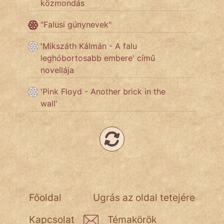
közmondás
"Falusi gúnynevek"
Népszerű szerzőink:
'Mikszáth Kálmán - A falu
cinege
leghóbortosabb embere' című
novellája
fantom
'Pink Floyd - Another brick in the
Hunor
wall'
Jób Gedeon
Láron Ádám
mikkamakka
vörös ördög
Főoldal
Ugrás az oldal tetejére
nagyöreg
Kapcsolat
Témakörök