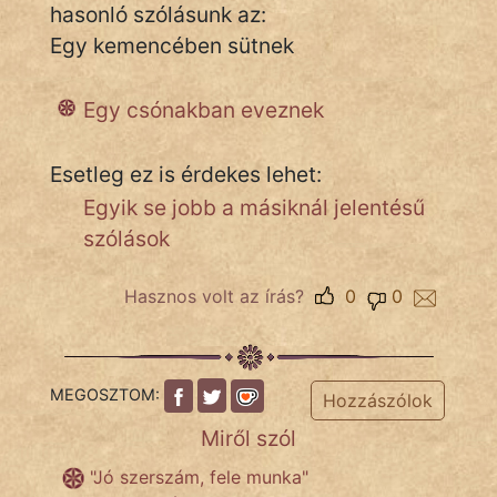
hasonló szólásunk az:
Egy kemencében sütnek
IRODALOM
Egy csónakban eveznek
SZÓLÁS
És
Esetleg ez is érdekes lehet:
KÖZMONDÁS
Egyik se jobb a másiknál jelentésű
PSZICHO
szólások
ZENE
Hasznos volt az írás?
0
0
FILM
ÉLETMÓD
MEGOSZTOM:
Hozzászólok
Miről szól
MAGYARSÁG
És
"Jó szerszám, fele munka"
TÖRTÉNELEM