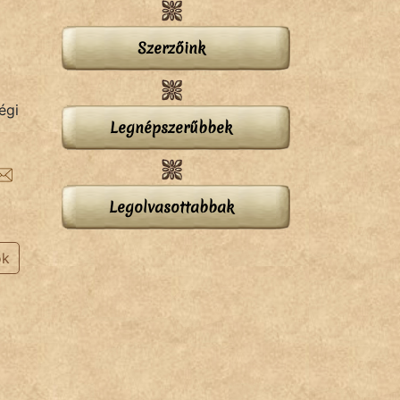
Szerzőink
égi
Legnépszerűbbek
Legolvasottabbak
ok