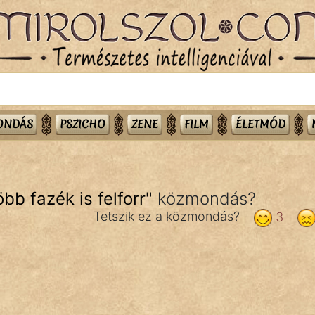
MONDÁS
PSZICHO
ZENE
FILM
ÉLETMÓD
bb fazék is felforr
"
közmondás?
Tetszik ez a közmondás?
3