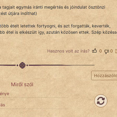
 tagjait egymás iránti megértés és jóindulat ösztönzi
st útjára indíthat)
több ételt letettek fortyogni, és azt forgatták, keverték,
bb étel is elkészült így, azután közösen ettek. Szép közéss
Hasznos volt az írás?
0
0
Hozzászól
Miről szól
génye
dás