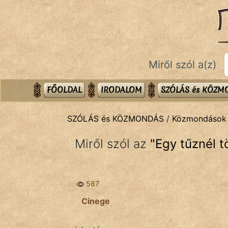
SZÓLÁS ÉS KÖZMONDÁS
témák:
Bibliai
Miről szól a(z)
Kifejezések
Közmondások
FŐOLDAL
IRODALOM
SZÓLÁS és KÖZ
Rímelő
SZÓLÁS és KÖZMONDÁS
/
Közmondások
Szállóigék
Miről szól az
"
Egy tűznél tö
Szóláscsoportok
Szólások
587
Tréfás
Cinege