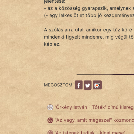
jelentése:
- az a közösség gyarapszik, amelynek a
(- egy lelkes ötlet több jó kezdeményezé
IRODALOM
A szólás arra utal, amikor egy tűz köré 
SZÓLÁS
mindenki figyelt mindenre, míg végül tö
És
kép ez.
KÖZMONDÁS
PSZICHO
ZENE
MEGOSZTOM:
FILM
ÉLETMÓD
'Örkény István - Tóték' című kisre
MAGYARSÁG
"Az vagy, amit megeszel" közmon
És
'Az istenek tudják - kínai mese'
TÖRTÉNELEM