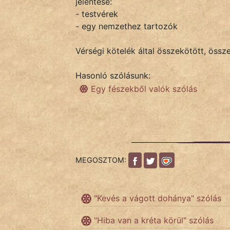
jelentése:
- testvérek
- egy nemzethez tartozók
IRODALOM
Vérségi kötelék által összekötött, össz
SZÓLÁS
És
Hasonló szólásunk:
KÖZMONDÁS
Egy fészekből valók szólás
PSZICHO
ZENE
FILM
MEGOSZTOM:
ÉLETMÓD
"Kevés a vágott dohánya" szólás
MAGYARSÁG
És
"Hiba van a kréta körül" szólás
TÖRTÉNELEM