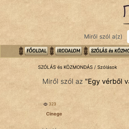
SZÓLÁS ÉS KÖZMONDÁS
témák:
Bibliai
Miről szól a(z)
Kifejezések
Közmondások
FŐOLDAL
IRODALOM
SZÓLÁS és KÖZ
Rímelő
SZÓLÁS és KÖZMONDÁS
/
Szólások
Szállóigék
Miről szól az
"
Egy vérből v
Szóláscsoportok
Szólások
323
Tréfás
Cinege