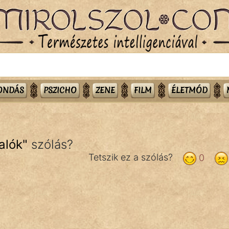
MONDÁS
PSZICHO
ZENE
FILM
ÉLETMÓD
alók
"
szólás?
Tetszik ez a szólás?
0