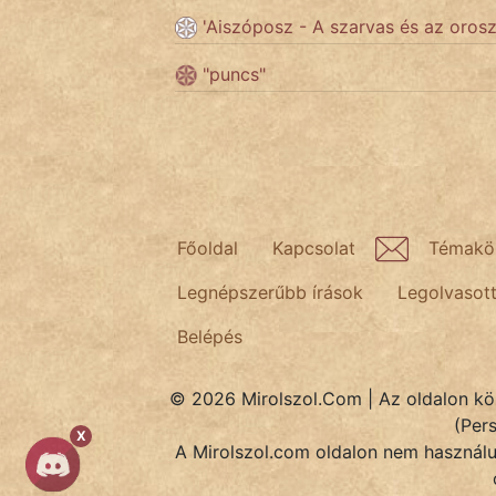
'Aiszóposz - A szarvas és az oros
Népszerű szerzőink:
"puncs"
cinege
fantom
Hunor
Főoldal
Kapcsolat
Témakö
Jób Gedeon
Legnépszerűbb írások
Legolvasot
Láron Ádám
Belépés
mikkamakka
© 2026 Mirolszol.Com | Az oldalon közö
vörös ördög
(Per
X
A Mirolszol.com oldalon nem használun
nagyöreg