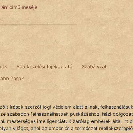
zlán' című meséje
rök
Adatkezelési tájékoztató
Szabályzat
tabb írások
lt írások szerzői jogi védelem alatt állnak, felhasználásu
sze szabadon felhasználhatóak puskázáshoz, házi dolgozat
k mesterséges intelligenciát. Kizárólag emberek által írt
olyan világot, ahol az ember és a természet mellékszereplő