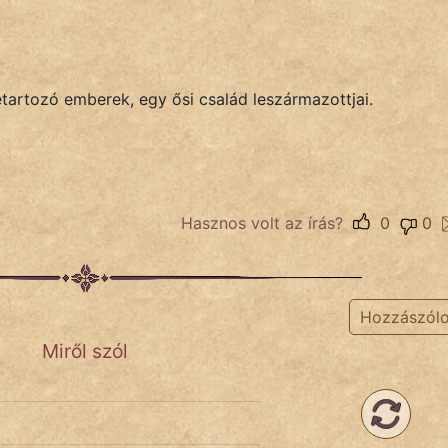
etartozó emberek, egy ősi család leszármazottjai.
Hasznos volt az írás?
0
0
Hozzászól
Miről szól