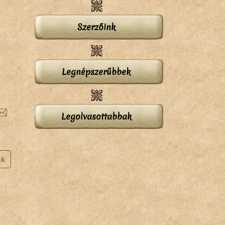
Szerzőink
Legnépszerűbbek
Legolvasottabbak
ok