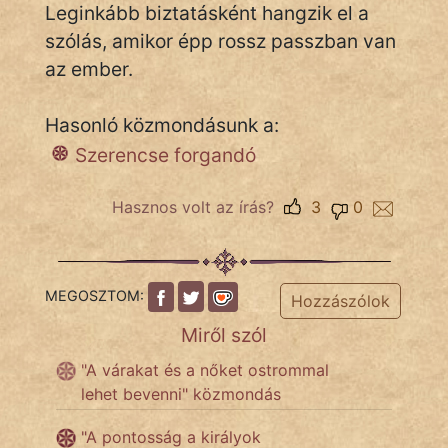
Leginkább biztatásként hangzik el a
szólás, amikor épp rossz passzban van
az ember.
IRODALOM
SZÓLÁS
Hasonló közmondásunk a:
És
Szerencse forgandó
KÖZMONDÁS
Hasznos volt az írás?
3
0
PSZICHO
ZENE
FILM
MEGOSZTOM:
Hozzászólok
Miről szól
ÉLETMÓD
"A várakat és a nőket ostrommal
MAGYARSÁG
lehet bevenni" közmondás
És
TÖRTÉNELEM
"A pontosság a királyok