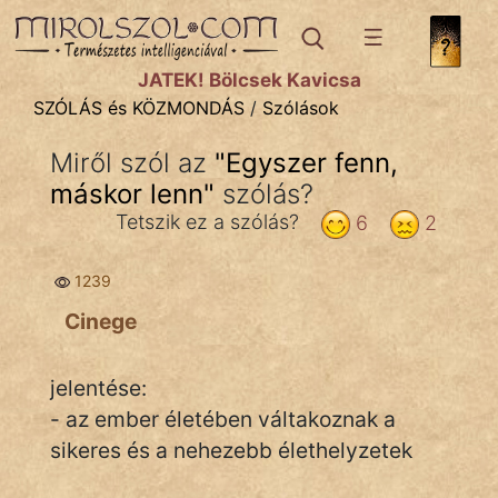
SZÓLÁS ÉS KÖZMONDÁS
témák:
JÁTÉK! Bölcsek Kavicsa
Bibliai
SZÓLÁS és KÖZMONDÁS
/
Szólások
Kifejezések
Miről szól az
"
Egyszer fenn,
máskor lenn
Közmondások
"
szólás?
Tetszik ez a szólás?
6
2
Rímelő
1239
Szállóigék
Cinege
Szóláscsoportok
Szólások
jelentése:
- az ember életében váltakoznak a
Tréfás
sikeres és a nehezebb élethelyzetek