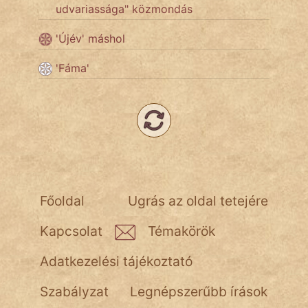
udvariassága" közmondás
Népszerű szerzőink:
'Újév' máshol
'Fáma'
cinege
fantom
Hunor
Jób Gedeon
Láron Ádám
Főoldal
Ugrás az oldal tetejére
mikkamakka
Kapcsolat
Témakörök
vörös ördög
Adatkezelési tájékoztató
nagyöreg
Szabályzat
Legnépszerűbb írások