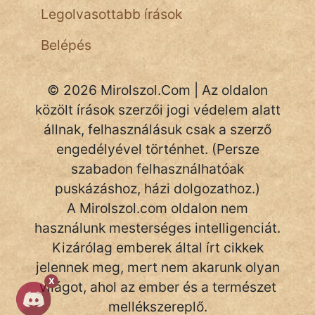
NapHold
Legolvasottabb írások
Név nélkül
Belépés
pszichopati
© 2026 Mirolszol.Com | Az oldalon
szegény legény
közölt írások szerzői jogi védelem alatt
Hoffer Botond
állnak, felhasználásuk csak a szerző
engedélyével történhet. (Persze
szemfüles
szabadon felhasználhatóak
puskázáshoz, házi dolgozathoz.)
A Mirolszol.com oldalon nem
használunk mesterséges intelligenciát.
Kizárólag emberek által írt cikkek
jelennek meg, mert nem akarunk olyan
X
világot, ahol az ember és a természet
mellékszereplő.