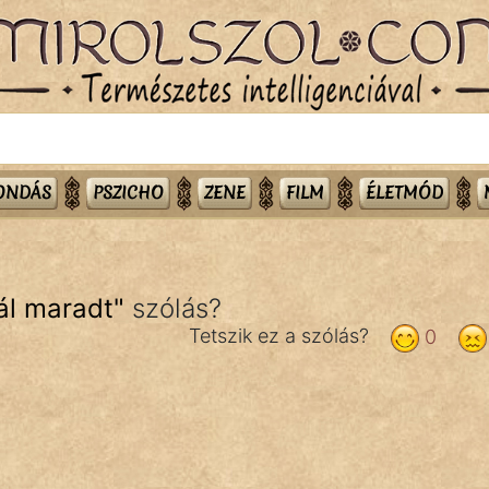
MONDÁS
PSZICHO
ZENE
FILM
ÉLETMÓD
ál maradt
"
szólás?
Tetszik ez a szólás?
0