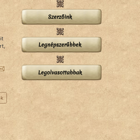
Szerzőink
it
Legnépszerűbbek
rt,
Legolvasottabbak
ok