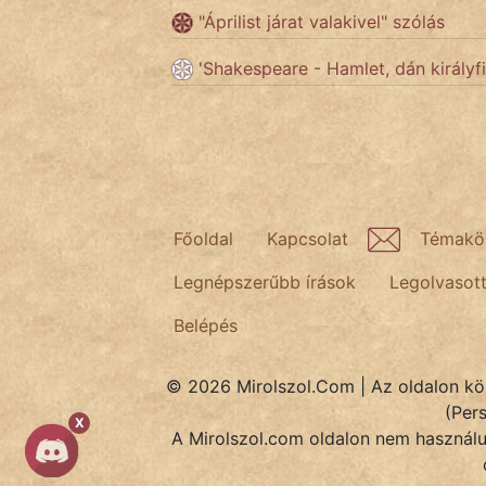
"Áprilist járat valakivel" szólás
Népszerű szerzőink:
'Shakespeare - Hamlet, dán királyfi
cinege
fantom
Hunor
Főoldal
Kapcsolat
Témakö
Jób Gedeon
Legnépszerűbb írások
Legolvasot
Láron Ádám
Belépés
mikkamakka
© 2026 Mirolszol.Com | Az oldalon közö
(Per
vörös ördög
X
A Mirolszol.com oldalon nem használun
nagyöreg