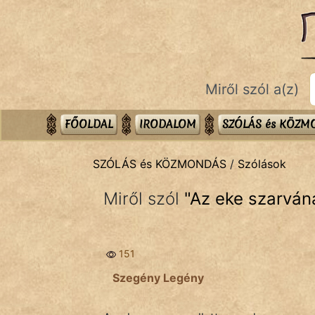
SZÓLÁS ÉS KÖZMONDÁS
témák:
Bibliai
Miről szól a(z)
Kifejezések
Közmondások
FŐOLDAL
IRODALOM
SZÓLÁS és KÖZ
Rímelő
SZÓLÁS és KÖZMONDÁS
/
Szólások
Szállóigék
Miről szól
"
Az eke szarván
Szóláscsoportok
Szólások
151
Tréfás
Szegény Legény