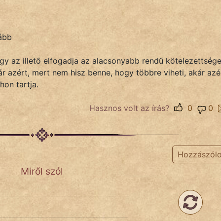
vább
gy az illető elfogadja az alacsonyabb rendű kötelezettsége
ár azért, mert nem hisz benne, hogy többre viheti, akár azé
hon tartja.
Hasznos volt az írás?
0
0
Hozzászól
Miről szól