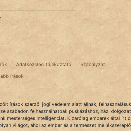
'
rök
Adatkezelési tájékoztató
Szabályzat
tabb írások
lt írások szerzői jogi védelem alatt állnak, felhasználásu
sze szabadon felhasználhatóak puskázáshoz, házi dolgozat
k mesterséges intelligenciát. Kizárólag emberek által írt
olyan világot, ahol az ember és a természet mellékszereplő