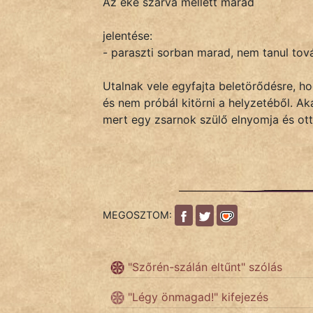
Az eke szarva mellett marad
jelentése:
IRODALOM
- paraszti sorban marad, nem tanul to
SZÓLÁS
Utalnak vele egyfajta beletörődésre, ho
És
és nem próbál kitörni a helyzetéből. Ak
KÖZMONDÁS
mert egy zsarnok szülő elnyomja és ott
PSZICHO
ZENE
FILM
MEGOSZTOM:
ÉLETMÓD
"Szőrén-szálán eltűnt" szólás
MAGYARSÁG
És
"Légy önmagad!" kifejezés
TÖRTÉNELEM