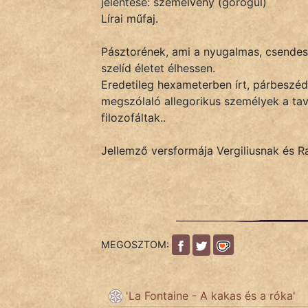
jelentése: szemelvény (görögül)
Monda
Lírai műfaj.
Novella
Pásztorének, ami a nyugalmas, csendes 
És
szelíd életet élhessen.
Elbeszélés
Eredetileg hexameterben írt, párbeszéd
Regény
megszólaló allegorikus személyek a tava
filozofáltak..
Tanmese
Jellemző versformája Vergiliusnak és Ra
Vers
MEGOSZTOM:
IRODALOM
SZÓLÁS
'La Fontaine - A kakas és a róka'
És