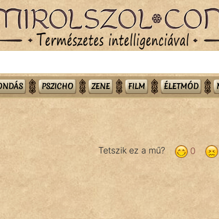
MONDÁS
PSZICHO
ZENE
FILM
ÉLETMÓD
Tetszik ez a mű?
0