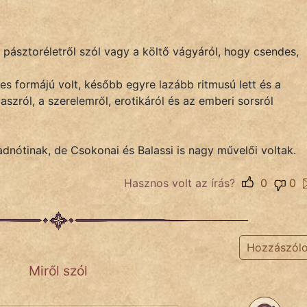
pásztoréletről szól vagy a költő vágyáról, hogy csendes,
es formájú volt, később egyre lazább ritmusú lett és a
szról, a szerelemről, erotikáról és az emberi sorsról
dnótinak, de Csokonai és Balassi is nagy művelői voltak.
Hasznos volt az írás?
0
0
Hozzászól
Miről szól