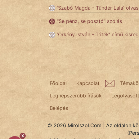
KÖZMONDÁS
'Szabó Magda - Tündér Lala' olvas
PSZICHO
"Se pénz, se posztó" szólás
ZENE
'Örkény István - Tóték' című kisre
FILM
ÉLETMÓD
MAGYARSÁG
És
Főoldal
Kapcsolat
Témakö
TÖRTÉNELEM
Legnépszerűbb írások
Legolvasot
Belépés
Népszerű szerzőink:
© 2026 Mirolszol.Com | Az oldalon közö
cinege
(Per
X