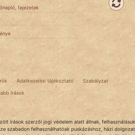
ónapló, fejezetek
génye
rök
Adatkezelési tájékoztató
Szabályzat
tabb írások
lt írások szerzői jogi védelem alatt állnak, felhasználásu
sze szabadon felhasználhatóak puskázáshoz, házi dolgozat