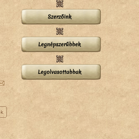
Szerzőink
Legnépszerűbbek
Legolvasottabbak
ok