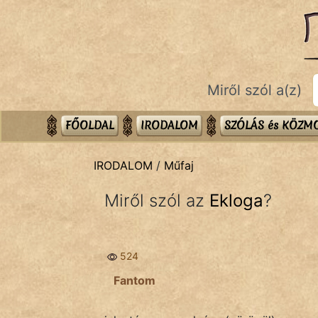
IRODALOM
témák:
Dráma
Miről szól a(z)
Elbeszélő
Költemény
FŐOLDAL
IRODALOM
SZÓLÁS és KÖZ
Eposz
IRODALOM
/
Műfaj
Komédia
Miről szól az
Ekloga
?
Kötelező
Legenda
524
Mese
Fantom
Mitológia