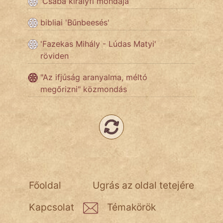
'Csaba királyfi mondája'
fantom
bibliai 'Bűnbeesés'
Hunor
'Fazekas Mihály - Lúdas Matyi'
Jób Gedeon
röviden
Láron Ádám
"Az ifjúság aranyalma, méltó
megőrizni" közmondás
mikkamakka
vörös ördög
nagyöreg
NapHold
Név nélkül
Főoldal
Ugrás az oldal tetejére
pszichopati
Kapcsolat
Témakörök
szegény legény