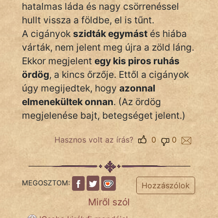
hatalmas láda és nagy csörrenéssel
KÖZMONDÁS
hullt vissza a földbe, el is tűnt.
PSZICHO
A cigányok
szidták egymást
és hiába
várták, nem jelent meg újra a zöld láng.
ZENE
Ekkor megjelent
egy kis piros ruhás
FILM
ördög
, a kincs őrzője. Ettől a cigányok
úgy megijedtek, hogy
azonnal
ÉLETMÓD
elmenekültek onnan
. (Az ördög
megjelenése bajt, betegséget jelent.)
MAGYARSÁG
És
Hasznos volt az írás?
0
0
TÖRTÉNELEM
Népszerű szerzőink:
MEGOSZTOM:
Hozzászólok
cinege
Miről szól