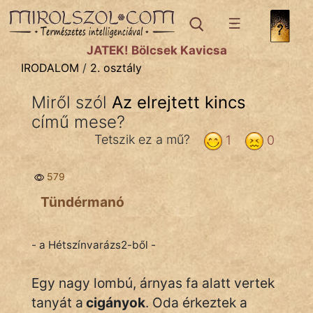
IRODALOM
témák:
JÁTÉK! Bölcsek Kavicsa
Dráma
IRODALOM
/
2. osztály
Elbeszélő
Miről szól
Az elrejtett kincs
Költemény
című mese?
Eposz
Tetszik ez a mű?
1
0
Komédia
579
Kötelező
Tündérmanó
Legenda
- a Hétszínvarázs2-ből -
Mese
Egy nagy lombú, árnyas fa alatt vertek
Mitológia
tanyát a
cigányok
. Oda érkeztek a