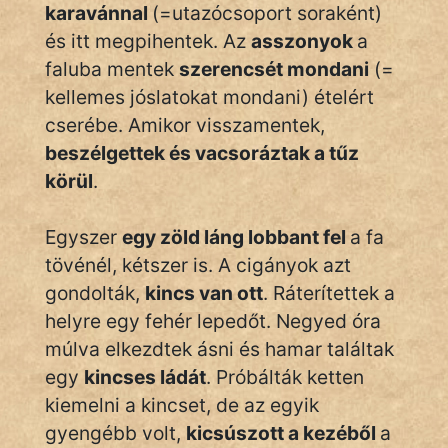
Monda
karavánnal
(=utazócsoport soraként)
és itt megpihentek. Az
asszonyok
a
Novella
faluba mentek
szerencsét mondani
(=
És
kellemes jóslatokat mondani) ételért
Elbeszélés
cserébe. Amikor visszamentek,
Regény
beszélgettek és vacsoráztak a tűz
körül
.
Tanmese
Vers
Egyszer
egy zöld láng lobbant fel
a fa
tövénél, kétszer is. A cigányok azt
gondolták,
kincs van ott
. Ráterítettek a
helyre egy fehér lepedőt. Negyed óra
múlva elkezdtek ásni és hamar találtak
IRODALOM
egy
kincses ládát
. Próbálták ketten
kiemelni a kincset, de az egyik
SZÓLÁS
gyengébb volt,
kicsúszott a kezéből
a
És