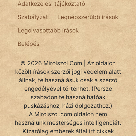
Adatkezelési tájékoztató
Hoffer Botond
Szabályzat
Legnépszerűbb írások
szemfüles
Legolvasottabb írások
Belépés
© 2026 Mirolszol.Com | Az oldalon
közölt írások szerzői jogi védelem alatt
állnak, felhasználásuk csak a szerző
engedélyével történhet. (Persze
szabadon felhasználhatóak
puskázáshoz, házi dolgozathoz.)
A Mirolszol.com oldalon nem
használunk mesterséges intelligenciát.
Kizárólag emberek által írt cikkek