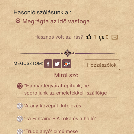
Hasonló szólásunk a :
Megrágta az idő vasfoga
IRODALOM
SZÓLÁS
Hasznos volt az írás?
1
0
És
KÖZMONDÁS
MEGOSZTOM:
PSZICHO
Hozzászólok
Miről szól
ZENE
"Ha már légvárat építünk, ne
FILM
spóroljunk az emeletekkel" szállóige
ÉLETMÓD
'Arany középút' kifejezés
'La Fontaine - A róka és a holló'
MAGYARSÁG
És
'Trude anyó' című mese
TÖRTÉNELEM