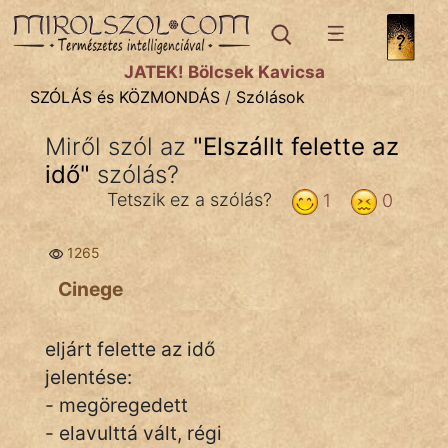
SZÓLÁS ÉS KÖZMONDÁS
témák:
JÁTÉK! Bölcsek Kavicsa
Bibliai
SZÓLÁS és KÖZMONDÁS
/
Szólások
Kifejezések
Miről szól az
"
Elszállt felette az
idő
Közmondások
"
szólás?
Tetszik ez a szólás?
1
0
Rímelő
1265
Szállóigék
Cinege
Szóláscsoportok
Szólások
eljárt felette az idő
jelentése:
Tréfás
- megöregedett
- elavulttá vált, régi