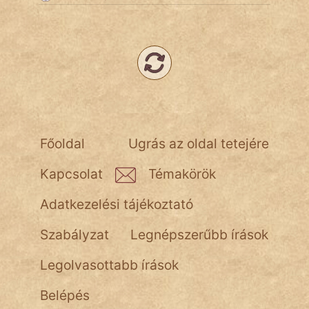
Népszerű szerzőink:
cinege
fantom
Hunor
Főoldal
Ugrás az oldal tetejére
Jób Gedeon
Kapcsolat
Témakörök
Láron Ádám
Adatkezelési tájékoztató
mikkamakka
Szabályzat
Legnépszerűbb írások
vörös ördög
Legolvasottabb írások
nagyöreg
Belépés