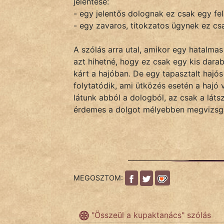
jelentése:
- egy jelentős dolognak ez csak egy fe
- egy zavaros, titokzatos ügynek ez csa
IRODALOM
A szólás arra utal, amikor egy hatalma
SZÓLÁS
azt hihetné, hogy ez csak egy kis darab
És
kárt a hajóban. De egy tapasztalt hajós 
KÖZMONDÁS
folytatódik, ami ütközés esetén a hajó v
látunk abból a dologból, az csak a látsz
PSZICHO
érdemes a dolgot mélyebben megvizsgá
ZENE
FILM
ÉLETMÓD
MEGOSZTOM:
MAGYARSÁG
És
"Összeül a kupaktanács" szólás
TÖRTÉNELEM