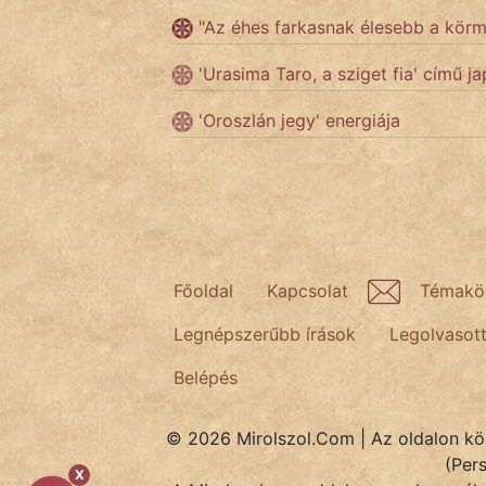
"Az éhes farkasnak élesebb a kö
Népszerű szerzőink:
'Urasima Taro, a sziget fia' című 
'Oroszlán jegy' energiája
cinege
fantom
Hunor
Jób Gedeon
Főoldal
Kapcsolat
Témakö
Láron Ádám
Legnépszerűbb írások
Legolvasot
mikkamakka
Belépés
vörös ördög
© 2026 Mirolszol.Com | Az oldalon közö
nagyöreg
(Per
X