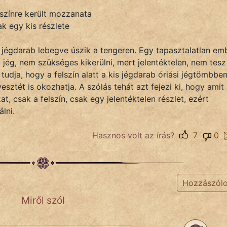
lszínre került mozzanata
k egy kis részlete
s jégdarab lebegve úszik a tengeren. Egy tapasztalatlan em
 jég, nem szükséges kikerülni, mert jelentéktelen, nem tesz
tudja, hogy a felszín alatt a kis jégdarab óriási jégtömbbe
esztét is okozhatja. A szólás tehát azt fejezi ki, hogy amit
at, csak a felszín, csak egy jelentéktelen részlet, ezért
lni.
Hasznos volt az írás?
7
0
Hozzászól
Miről szól