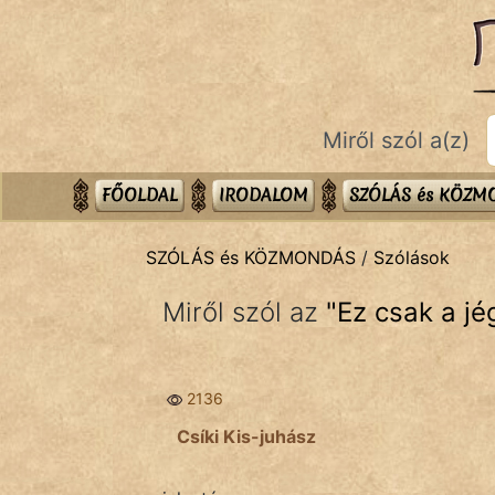
SZÓLÁS ÉS KÖZMONDÁS
témák:
Bibliai
Miről szól a(z)
Kifejezések
Közmondások
FŐOLDAL
IRODALOM
SZÓLÁS és KÖZ
Rímelő
SZÓLÁS és KÖZMONDÁS
/
Szólások
Szállóigék
Miről szól az
"
Ez csak a j
Szóláscsoportok
Szólások
2136
Tréfás
Csíki Kis-juhász