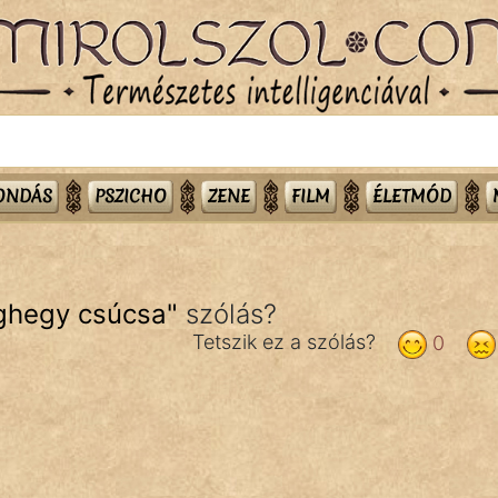
MONDÁS
PSZICHO
ZENE
FILM
ÉLETMÓD
éghegy csúcsa
"
szólás?
Tetszik ez a szólás?
0