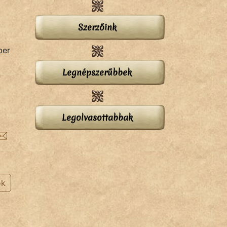
Szerzőink
ber
Legnépszerűbbek
n
Legolvasottabbak
ok