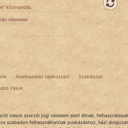
rme" közmondás
japán népmese
rök
Adatkezelési tájékoztató
Szabályzat
tabb írások
lt írások szerzői jogi védelem alatt állnak, felhasználásu
sze szabadon felhasználhatóak puskázáshoz, házi dolgozat