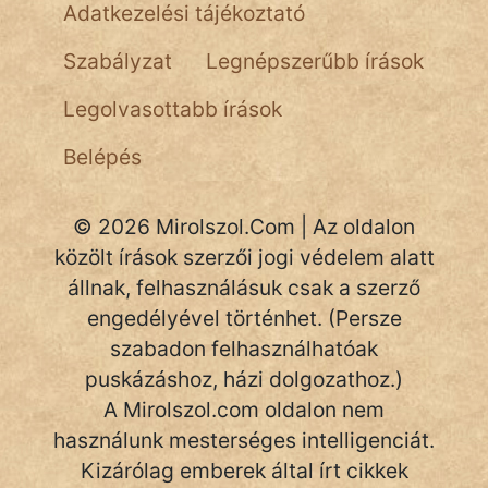
NapHold
Adatkezelési tájékoztató
Név nélkül
Szabályzat
Legnépszerűbb írások
pszichopati
Legolvasottabb írások
szegény legény
Belépés
Hoffer Botond
© 2026 Mirolszol.Com | Az oldalon
szemfüles
közölt írások szerzői jogi védelem alatt
állnak, felhasználásuk csak a szerző
engedélyével történhet. (Persze
szabadon felhasználhatóak
puskázáshoz, házi dolgozathoz.)
A Mirolszol.com oldalon nem
használunk mesterséges intelligenciát.
Kizárólag emberek által írt cikkek