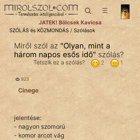
SZÓLÁS ÉS KÖZMONDÁS
témák:
JÁTÉK! Bölcsek Kavicsa
Bibliai
SZÓLÁS és KÖZMONDÁS
/
Szólások
Kifejezések
Miről szól az
"
Olyan, mint a
három napos esős idő
Közmondások
"
szólás?
Tetszik ez a szólás?
2
1
Rímelő
923
Szállóigék
Cinege
Szóláscsoportok
Szólások
jelentése:
Tréfás
- nagyon szomorú
- komor arcot vág