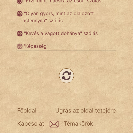
"Érzi, mint macska az esőt" szólás
Népszerű szerzőink:
"Olyan gyors, mint az olajozott
istennyila" szólás
cinege
"Kevés a vágott dohánya" szólás
fantom
'Képesség'
Hunor
Jób Gedeon
Láron Ádám
mikkamakka
vörös ördög
Főoldal
Ugrás az oldal tetejére
nagyöreg
Kapcsolat
Témakörök