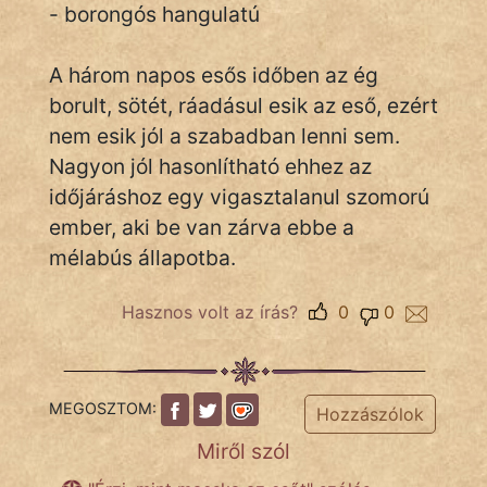
- borongós hangulatú
A három napos esős időben az ég
IRODALOM
borult, sötét, ráadásul esik az eső, ezért
SZÓLÁS
nem esik jól a szabadban lenni sem.
És
Nagyon jól hasonlítható ehhez az
KÖZMONDÁS
időjáráshoz egy vigasztalanul szomorú
ember, aki be van zárva ebbe a
PSZICHO
mélabús állapotba.
ZENE
Hasznos volt az írás?
0
0
FILM
ÉLETMÓD
MEGOSZTOM:
Hozzászólok
MAGYARSÁG
És
Miről szól
TÖRTÉNELEM